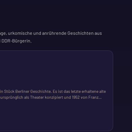
räge, urkomische und anrührende Geschichten aus
d DDR-Bürgerin.
n Stück Berliner Geschichte. Es ist das letzte erhaltene alte
ursprünglich als Theater konzipiert und 1952 von Franz
es unter Denkmalschutz und dient weiterhin als Bühne. Hier
ungen, von Buchpremieren bis zu Musik und Comedy. Das
 und Kultur als Grundrecht zu verankern. Es ist ein Ort für
 Historie suchen.