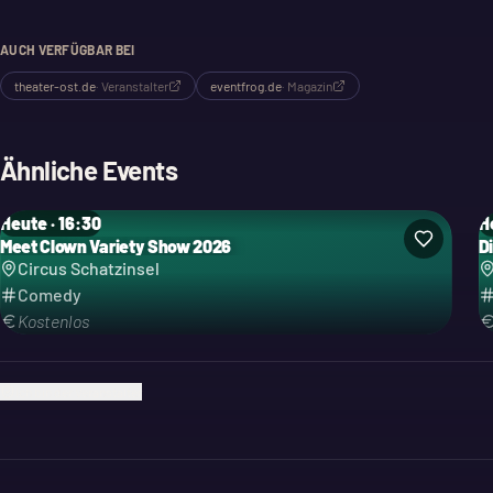
AUCH VERFÜGBAR BEI
theater-ost.de
·
Veranstalter
eventfrog.de
·
Magazin
Ähnliche Events
Heute · 16:30
H
Meet Clown Variety Show 2026
D
Kategorie: Comedy
K
Circus Schatzinsel
Comedy
Kostenlos
Ich bin der Veranstalter