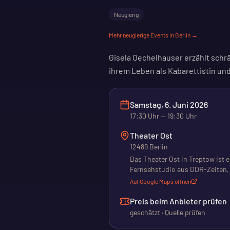
Neugierig
Mehr
neugierige
Events in Berlin →
Gisela Oechelhauser erzählt sch
ihrem Leben als Kabarettistin un
Samstag, 6. Juni 2026
17:30
Uhr
— 19:30 Uhr
Theater Ost
12489 Berlin
Das Theater Ost in Treptow ist ei
Fernsehstudio aus DDR-Zeiten, 
Ehrlich gegründet. Heute steht 
Auf Google Maps öffnen
erlebst du aktuelle Veranstalt
Haus setzt sich dafür ein, Kunst
Preis beim Anbieter prüfen
alle, die Theater mit besonderer
geschätzt · Quelle prüfen