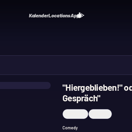
Kalender
Locations
App
"Hiergeblieben!" od
Gespräch"
Merken
Teilen
Comedy