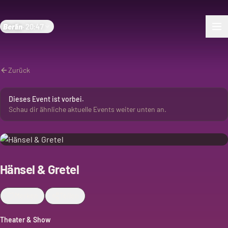
Berlin
·
20:47
Zurück
Dieses Event ist vorbei.
Schau dir ähnliche aktuelle Events weiter unten an.
Hänsel & Gretel
Merken
Teilen
Theater & Show