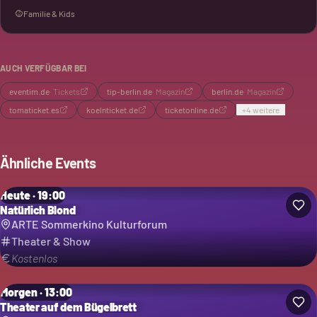
Familie & Kids
AUCH VERFÜGBAR BEI
eventim.de
·
Tickets
tip-berlin.de
·
Magazin
berlin.de
·
Magazin
tomaticket.es
koelnticket.de
ticketonline.de
+
4
weitere
Ähnliche Events
Heute · 19:00
Natürlich Blond
ARTE Sommerkino Kulturforum
Theater & Show
Kostenlos
Morgen · 13:00
Theater auf dem Bügelbrett