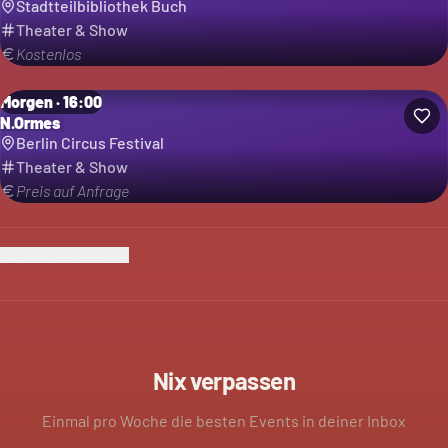
Stadtteilbibliothek Buch
Theater & Show
Kostenlos
Morgen · 16:00
N.Ormes
Berlin Circus Festival
Theater & Show
Preis auf Anfrage
Ich bin der Veranstalter
Nix verpassen
Einmal pro Woche die besten Events in deiner Inbox