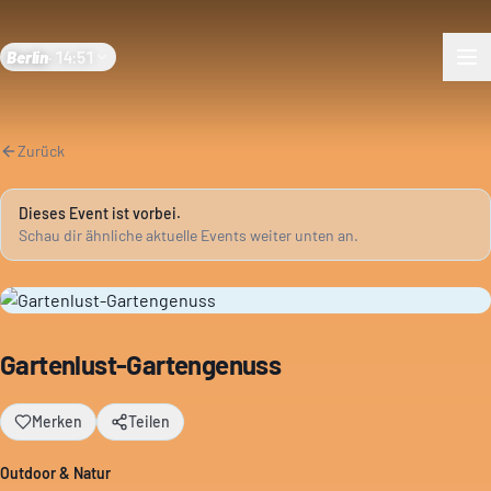
Berlin
·
14:51
Zurück
Dieses Event ist vorbei.
Schau dir ähnliche aktuelle Events weiter unten an.
Gartenlust-Gartengenuss
Merken
Teilen
Outdoor & Natur