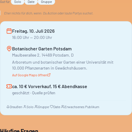
Gut für
Solo
Date
Gruppe
Eher nichts für dich, wenn:
Du Action oder laute Partys suchst.
Freitag, 10. Juli 2026
16:00
Uhr
— 20:00 Uhr
Botanischer Garten Potsdam
Maulbeerallee 2, 14469 Potsdam, D
Arboretum und botanischer Garten einer Universität mit
10.000 Pflanzenarten in Gewächshäusern.
Auf Google Maps öffnen
ca. 10 € Vorverkauf, 15 € Abendkasse
geschätzt · Quelle prüfen
Draußen
·
Solo
·
Gruppe
·
Date
·
Erwachsenes Publikum
Häufige Fragen