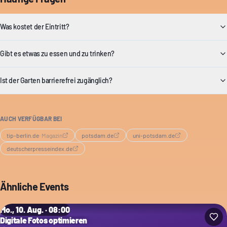
Was kostet der Eintritt?
Gibt es etwas zu essen und zu trinken?
Ist der Garten barrierefrei zugänglich?
AUCH VERFÜGBAR BEI
tip-berlin.de
·
Magazin
potsdam.de
uni-potsdam.de
deutscherpresseindex.de
Ähnliche Events
Mo., 10. Aug. · 08:00
Digitale Fotos optimieren