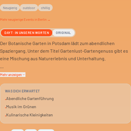
Neugierig
outdoor
chillig
Mehr
neugierige
Events in Berlin →
DAYT · IN UNSEREN WORTEN
ORIGINAL
Der Botanische Garten in Potsdam lädt zum abendlichen
Spaziergang. Unter dem Titel Gartenlust-Gartengenuss gibt es
eine Mischung aus Naturerlebnis und Unterhaltung.
Erwarte Musik, kleine kulinarische Angebote und geführte
Mehr anzeigen
Touren durch die Anlagen. Eine Gelegenheit, den Garten mal
anders zu erleben, wenn die Sonne tiefer steht.
WAS DICH ERWARTET
Abendliche Gartenführung
•
Für alle, die einen entspannten Abend im Grünen suchen. Ohne
Musik im Grünen
•
Hektik, mit Fokus auf die Pflanzenwelt und eine ruhige
Kulinarische Kleinigkeiten
•
Atmosphäre.