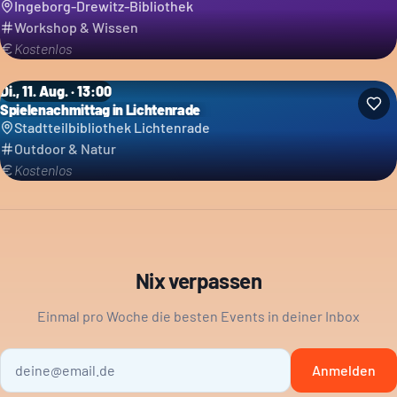
Ingeborg-Drewitz-Bibliothek
Workshop & Wissen
Kostenlos
Di., 11. Aug. · 13:00
Spielenachmittag in Lichtenrade
Stadtteilbibliothek Lichtenrade
Outdoor & Natur
Kostenlos
Nix verpassen
Einmal pro Woche die besten Events in deiner Inbox
Anmelden