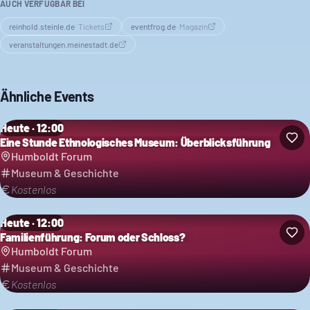
AUCH VERFÜGBAR BEI
reinhold.steinle.de
·
Tickets
eventfrog.de
·
Magazin
veranstaltungen.meinestadt.de
Ähnliche Events
Heute · 12:00
Eine Stunde Ethnologisches Museum: Überblicksführung
Humboldt Forum
Museum & Geschichte
Kostenlos
Heute · 12:00
Familienführung: Forum oder Schloss?
Humboldt Forum
Museum & Geschichte
Kostenlos