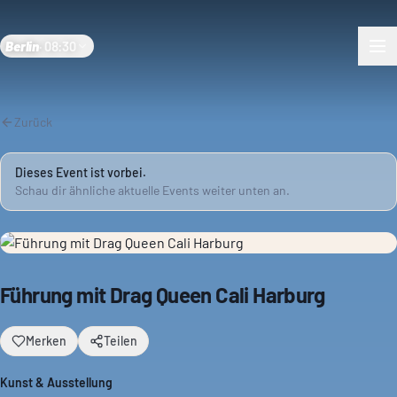
Berlin
·
08:30
Zurück
Dieses Event ist vorbei.
Schau dir ähnliche aktuelle Events weiter unten an.
Führung mit Drag Queen Cali Harburg
Merken
Teilen
Kunst & Ausstellung