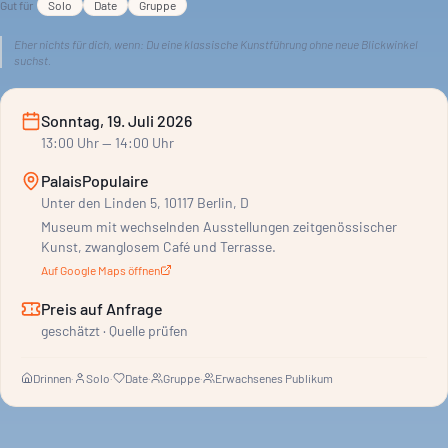
Gut für
Solo
Date
Gruppe
Eher nichts für dich, wenn:
Du eine klassische Kunstführung ohne neue Blickwinkel
suchst.
Sonntag, 19. Juli 2026
13:00
Uhr
— 14:00 Uhr
PalaisPopulaire
Unter den Linden 5, 10117 Berlin, D
Museum mit wechselnden Ausstellungen zeitgenössischer
Kunst, zwanglosem Café und Terrasse.
Auf Google Maps öffnen
Preis auf Anfrage
geschätzt · Quelle prüfen
Drinnen
·
Solo
·
Date
·
Gruppe
·
Erwachsenes Publikum