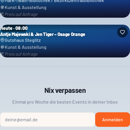
Mark-Twain-Bibliothek / Bezirkszentralbibliothek
Kunst & Ausstellung
Preis auf Anfrage
Heute · 08:00
Antje Majewski & Jen Tiger – Osage Orange
Gutshaus Steglitz
Kunst & Ausstellung
Preis auf Anfrage
Nix verpassen
Einmal pro Woche die besten Events in deiner Inbox
Anmelden