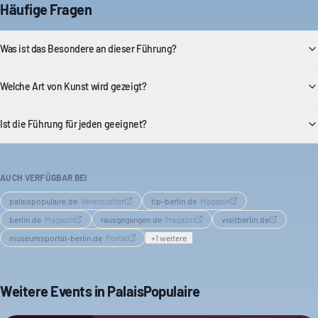
Häufige Fragen
Was ist das Besondere an dieser Führung?
Welche Art von Kunst wird gezeigt?
Ist die Führung für jeden geeignet?
AUCH VERFÜGBAR BEI
palaispopulaire.de
·
Veranstalter
tip-berlin.de
·
Magazin
berlin.de
·
Magazin
rausgegangen.de
·
Magazin
visitberlin.de
museumsportal-berlin.de
·
Portal
+
1
weitere
Weitere Events in
PalaisPopulaire