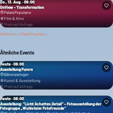
Do., 13. Aug. · 09:00
OnView – Transformation
PalaisPopulaire
Film & Kino
Preis auf Anfrage
Alle Events in
PalaisPopulaire
→
Ähnliche Events
Heute · 08:00
Ausstellung Furore
Bärenzwinger
Kunst & Ausstellung
Preis auf Anfrage
Heute · 08:00
Ausstellung: “Licht.Schatten.Detail” – Fotoausstellung der
Fotogruppe „Wuhletaler Fotofreunde“