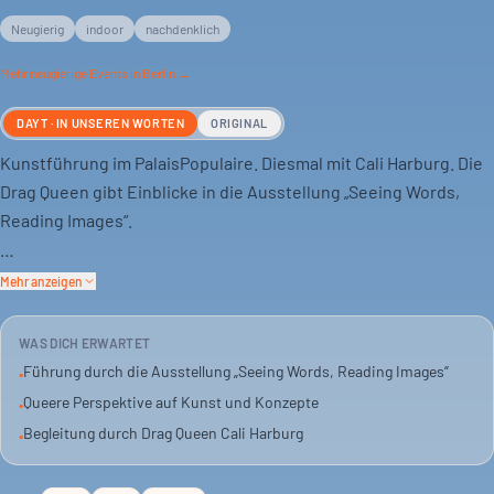
Neugierig
indoor
nachdenklich
Mehr
neugierige
Events in Berlin →
DAYT · IN UNSEREN WORTEN
ORIGINAL
Kunstführung im PalaisPopulaire. Diesmal mit Cali Harburg. Die
Drag Queen gibt Einblicke in die Ausstellung „Seeing Words,
Reading Images“.
Cali Harburg ist bekannt als Sofaqueen, Philosophin und
Mehr anzeigen
Intellektuelle. Sie bietet eine queere Sicht auf die präsentierten
Werke.
WAS DICH ERWARTET
Führung durch die Ausstellung „Seeing Words, Reading Images“
•
Es geht um Hintergründe, Konzepte und die Highlights der
Queere Perspektive auf Kunst und Konzepte
•
Ausstellung. Eine andere Art, Kunst zu erleben. Für alle, die
Begleitung durch Drag Queen Cali Harburg
•
neue Perspektiven suchen.