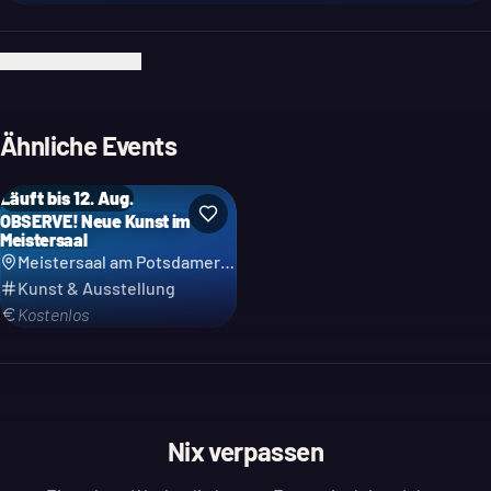
Ich bin der Veranstalter
Ähnliche Events
Läuft bis 12. Aug.
OBSERVE! Neue Kunst im
Meistersaal
Meistersaal am Potsdamer Platz
Kunst & Ausstellung
Kostenlos
Nix verpassen