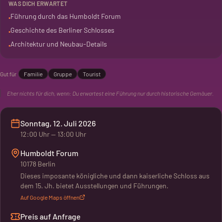
WAS DICH ERWARTET
Das ist nichts für trockene Vorträge. Sondern für alle, die
Führung durch das Humboldt Forum
•
wissen wollen, was hinter den Fassaden steckt. Ein Blick hinter
Geschichte des Berliner Schlosses
•
die Kulissen der Berliner Mitte.
Architektur und Neubau-Details
•
Gut für
Familie
Gruppe
Tourist
Eher nichts für dich, wenn:
Du erwartest eine Führung nur durch historische Gemäuer.
Sonntag, 12. Juli 2026
12:00
Uhr
— 13:00 Uhr
Humboldt Forum
10178 Berlin
Dieses imposante königliche und dann kaiserliche Schloss aus
dem 15. Jh. bietet Ausstellungen und Führungen.
Auf Google Maps öffnen
Preis auf Anfrage