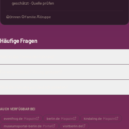
geschätzt · Quelle prüfen
Drinnen
·
Familie
·
Gruppe
Häufige Fragen
Was ist das Thema der Führung?
Für wen ist diese Führung geeignet?
Wird die Führung auf Deutsch gehalten?
AUCH VERFÜGBAR BEI
eventfrog.de
·
Magazin
berlin.de
·
Magazin
kindaling.de
·
Magazin
museumsportal-berlin.de
·
Portal
visitberlin.de