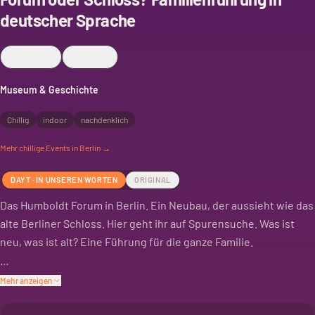
deutscher Sprache
Merken
Teilen
Museum & Geschichte
Chillig
indoor
nachdenklich
Mehr
chillige
Events in Berlin →
DAYT · IN UNSEREN WORTEN
ORIGINAL
Das Humboldt Forum in Berlin. Ein Neubau, der aussieht wie das
alte Berliner Schloss. Hier geht ihr auf Spurensuche. Was ist
neu, was ist alt? Eine Führung für die ganze Familie.
Ihr lernt, wie das Gebäude entstand. Und warum es so aussieht,
Mehr anzeigen
wie es aussieht. Geschichte trifft auf moderne Architektur.