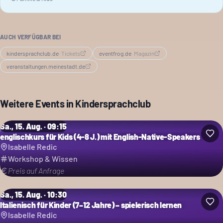
AUCH VERFÜGBAR BEI
kindersprachclub.de
·
Tickets
eventfrog.de
·
Magazin
veranstaltungen.meinestadt.de
Weitere Events in
Kindersprachclub
Sa., 15. Aug. · 09:15
englischkurs für Kids (4-8 J.) mit English-Native-Speakers
Isabelle Redic
Workshop & Wissen
Preis auf Anfrage
Sa., 15. Aug. · 10:30
Italienisch für Kinder (7–12 Jahre) – spielerisch lernen
Isabelle Redic