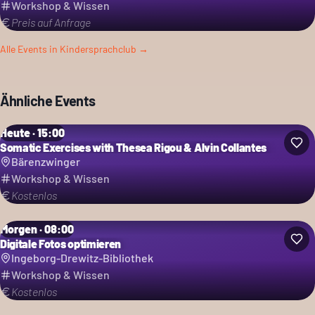
Workshop & Wissen
Preis auf Anfrage
Alle Events in
Kindersprachclub
→
Ähnliche Events
Heute · 15:00
Somatic Exercises with Thesea Rigou & Alvin Collantes
Bärenzwinger
Workshop & Wissen
Kostenlos
Morgen · 08:00
Digitale Fotos optimieren
Ingeborg-Drewitz-Bibliothek
Workshop & Wissen
Kostenlos