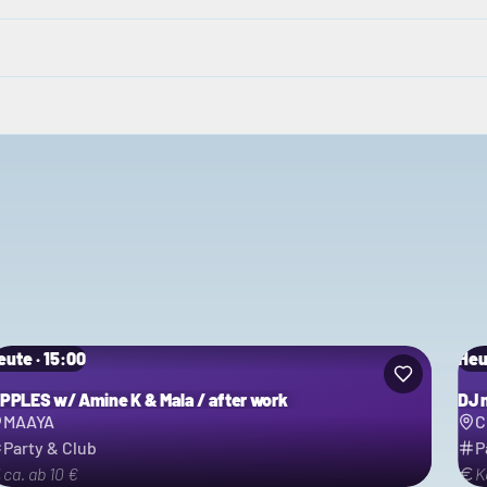
eute · 15:00
Heu
IPPLES w/ Amine K & Mala / after work
DJ 
MAAYA
C
Party & Club
P
ca. ab 10 €
K