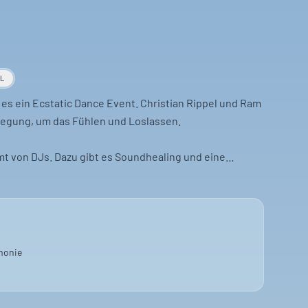
AL
es ein Ecstatic Dance Event. Christian Rippel und Ram
egung, um das Fühlen und Loslassen.
mt von DJs. Dazu gibt es Soundhealing und eine
mmunity trifft sich hier.
lektronische Musik, Tanzen, gemeinsames Erleben. Für
sen wollen.
monie