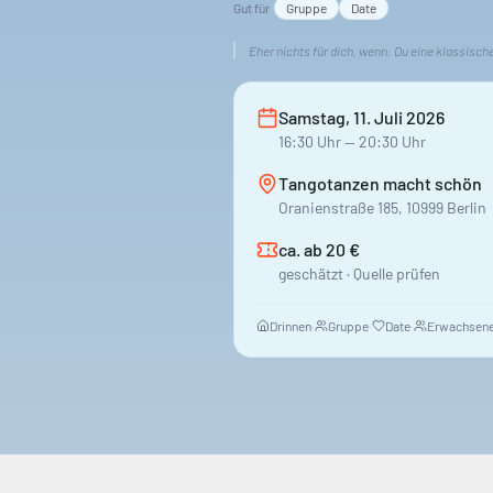
Gut für
Gruppe
Date
Eher nichts für dich, wenn:
Du eine klassisch
Samstag, 11. Juli 2026
16:30
Uhr
— 20:30 Uhr
Tangotanzen macht schön
Oranienstraße 185, 10999 Berlin
ca. ab 20 €
geschätzt · Quelle prüfen
Drinnen
·
Gruppe
·
Date
·
Erwachsene