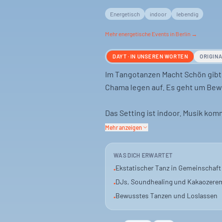
Energetisch
indoor
lebendig
Mehr
energetische
Events in Berlin →
DAYT · IN UNSEREN WORTEN
ORIGIN
Im Tangotanzen Macht Schön gibt 
Chama legen auf. Es geht um Bew
Das Setting ist indoor. Musik kom
Kakaozeremonie. Eine bewusste Co
Mehr anzeigen
Es ist eine Party, aber anders. E
WAS DICH ERWARTET
alle, die sich auf den Flow einlas
Ekstatischer Tanz in Gemeinschaft
•
DJs, Soundhealing und Kakaozere
•
Bewusstes Tanzen und Loslassen
•