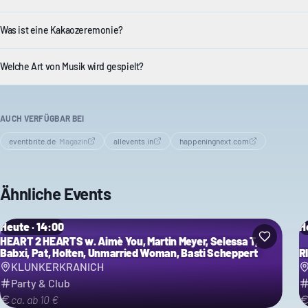
Was ist eine Kakaozeremonie?
Welche Art von Musik wird gespielt?
AUCH VERFÜGBAR BEI
eventbrite.de
·
Magazin
allevents.in
happeningnext.com
Ähnliche Events
Heute · 14:00
H
HEART 2 HEARTS w. Aimè You, Martin Meyer, Selessa T,
Babxi, Pat, Holten, Unmarried Woman, Basti Scheppert
R
KLUNKERKRANICH
Party & Club
ca. ab 10 €