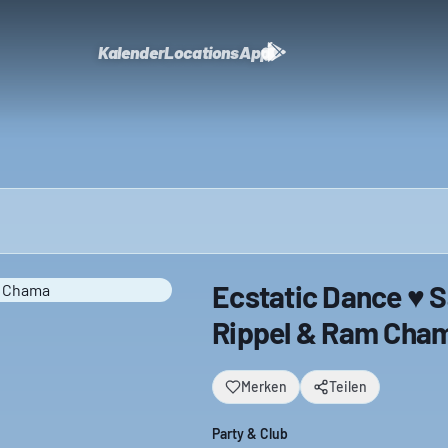
Kalender
Locations
App
Ecstatic Dance ♥ S
Rippel & Ram Cha
Merken
Teilen
Party & Club