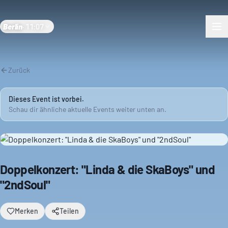
Berlin
·
11:07
Zurück
Dieses Event ist vorbei.
Schau dir ähnliche aktuelle Events weiter unten an.
Doppelkonzert: "Linda & die SkaBoys" und
"2ndSoul"
Merken
Teilen