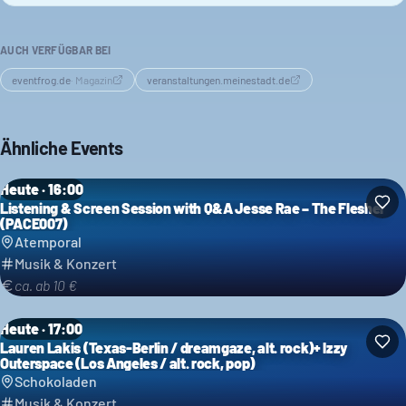
AUCH VERFÜGBAR BEI
eventfrog.de
·
Magazin
veranstaltungen.meinestadt.de
Ähnliche Events
Heute · 16:00
Listening & Screen Session with Q&A Jesse Rae – The Flesher
(PACE007)
Atemporal
Musik & Konzert
ca. ab 10 €
Heute · 17:00
Lauren Lakis (Texas-Berlin / dreamgaze, alt. rock)+ Izzy
Outerspace (Los Angeles / alt. rock, pop)
Schokoladen
Musik & Konzert