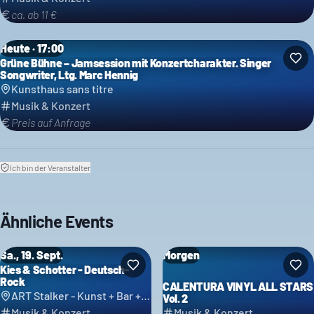
ca. ab 11 €
Heute · 17:00
Grüne Bühne – Jamsession mit Konzertcharakter. Singer
Songwriter, Ltg. Marc Hennig
Kunsthaus sans titre
Musik & Konzert
Preis auf Anfrage
Ich bin der Veranstalter
Ähnliche Events
Sa., 19. Sept.
Morgen
Kies & Schotter - Deutsch-
Rock
CALENTURA VINYL ALL STARS
ART Stalker - Kunst + Bar + Events
Vol. 2
Musik & Konzert
Musik & Konzert