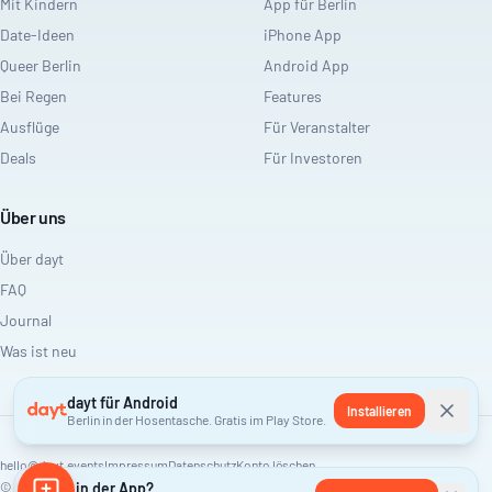
Mit Kindern
App für Berlin
Date-Ideen
iPhone App
Queer Berlin
Android App
Bei Regen
Features
Ausflüge
Für Veranstalter
Deals
Für Investoren
Über uns
Über dayt
FAQ
Journal
Was ist neu
dayt für Android
Installieren
Berlin in der Hosentasche. Gratis im Play Store.
hello@dayt.events
Impressum
Datenschutz
Konto löschen
©
2026
Lieber in der App?
dayt. Alle Rechte vorbehalten.