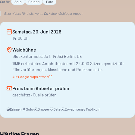
Gut für
Solo
Gruppe
Date
Eher nichts für dich, wenn:
Du keinen Schlager magst.
Samstag, 20. Juni 2026
14:00
Uhr
Waldbühne
Glockenturmstraße 1, 14053 Berlin, DE
1936 errichtetes Amphitheater mit 22.000 Sitzen, genutzt für
Filmvorführungen, klassische und Rockkonzerte.
Auf Google Maps öffnen
Preis beim Anbieter prüfen
geschätzt · Quelle prüfen
Drinnen
·
Solo
·
Gruppe
·
Date
·
Erwachsenes Publikum
Häufige Fragen