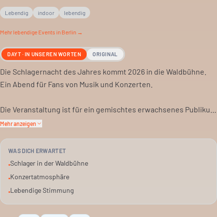
Lebendig
indoor
lebendig
Mehr
lebendige
Events in Berlin →
DAYT · IN UNSEREN WORTEN
ORIGINAL
Die Schlagernacht des Jahres kommt 2026 in die Waldbühne.
Ein Abend für Fans von Musik und Konzerten.
Die Veranstaltung ist für ein gemischtes erwachsenes Publikum
gedacht. Du kannst alleine kommen, mit Freunden oder als Paar.
Mehr anzeigen
Erwarte eine lebendige Atmosphäre. Die Philharmonie Berlin
WAS DICH ERWARTET
bietet dafür einen passenden Rahmen. Ein kulturelles Event.
Schlager in der Waldbühne
•
Konzertatmosphäre
•
Lebendige Stimmung
•