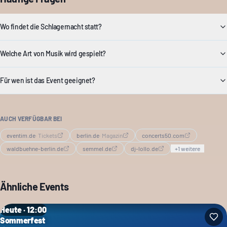
Wo findet die Schlagernacht statt?
Welche Art von Musik wird gespielt?
Für wen ist das Event geeignet?
AUCH VERFÜGBAR BEI
eventim.de
·
Tickets
berlin.de
·
Magazin
concerts50.com
waldbuehne-berlin.de
semmel.de
dj-lollo.de
+
1
weitere
Ähnliche Events
Heute · 12:00
Sommerfest