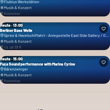
Fluktus Werkstätten
Musik & Konzert
Kostenlos
Heute · 13:00
Berliner Bass Welle
Spree & Havelschiffahrt - Anlegestelle East Side Gallery / Ostbahnhof - Reederei Grimm & Lindecke GbR
Musik & Konzert
ca. ab 38 €
Heute · 15:00
Fuça Sound performance with Marina Cyrino
Bärenzwinger
Musik & Konzert
Kostenlos