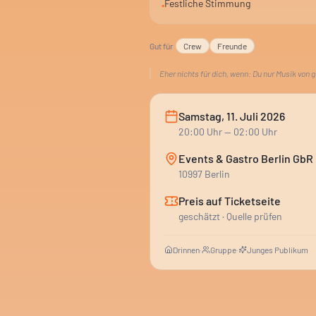
Festliche Stimmung
•
Gut für
Crew
Freunde
Eher nichts für dich, wenn:
Du nur Musik von 
Samstag, 11. Juli 2026
20:00
Uhr
— 02:00 Uhr
Events & Gastro Berlin GbR
10997 Berlin
Preis auf Ticketseite
geschätzt · Quelle prüfen
Drinnen
·
Gruppe
·
Junges Publikum