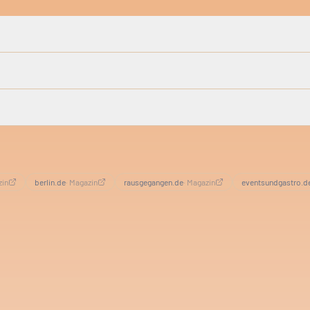
zin
berlin.de
·
Magazin
rausgegangen.de
·
Magazin
eventsundgastro.d