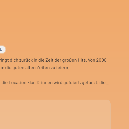
AL
ingt dich zurück in die Zeit der großen Hits. Von 2000
um die guten alten Zeiten zu feiern.
ie Location klar. Drinnen wird gefeiert, getanzt, die
tlich. Für Gruppen, die zusammen abfeiern wollen.
 Fokus. Eine Zeitreise durch zwei Jahrzehnte Pop- und
Leute, die die Ära noch kennen oder neu entdecken