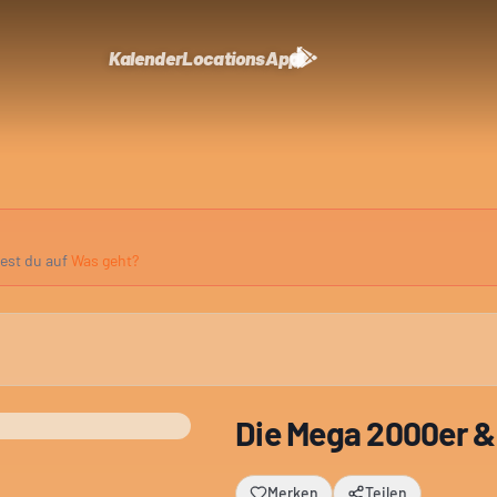
Kalender
Locations
App
dest du auf
Was geht?
Die Mega 2000er &
Merken
Teilen