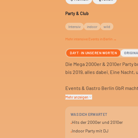
Party & Club
Intensiv
indoor
wild
Mehr
intensive
Events in Berlin →
DAYT · IN UNSEREN WORTEN
ORIGIN
Die Mega 2000er & 2010er Party br
bis 2019, alles dabei. Eine Nacht, 
Events & Gastro Berlin GbR macht d
Stimmung ist ausgelassen und fes
Mehr anzeigen
Der DJ legt auf, die Musik ist der
WAS DICH ERWARTET
Clubgeschichte. Für alle jungen 
Hits der 2000er und 2010er
•
wollen.
Indoor Party mit DJ
•