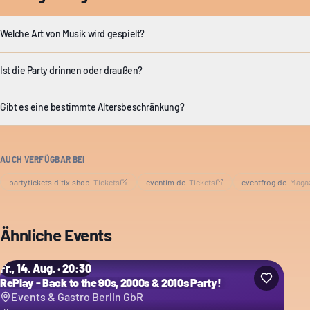
Welche Art von Musik wird gespielt?
Ist die Party drinnen oder draußen?
Gibt es eine bestimmte Altersbeschränkung?
AUCH VERFÜGBAR BEI
partytickets.ditix.shop
·
Tickets
eventim.de
·
Tickets
eventfrog.de
·
Maga
Ähnliche Events
Fr., 14. Aug. · 20:30
RePlay - Back to the 90s, 2000s & 2010s Party!
Events & Gastro Berlin GbR