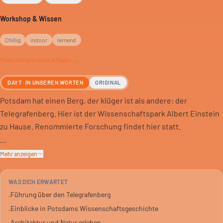
Workshop & Wissen
Chillig
indoor
lernend
Mehr
chillige
Events in Berlin →
DAYT · IN UNSEREN WORTEN
ORIGINAL
Potsdam hat einen Berg, der klüger ist als andere: der
Telegrafenberg. Hier ist der Wissenschaftspark Albert Einstein
zu Hause. Renommierte Forschung findet hier statt.
Du machst einen Rundgang durch Architektur und Natur. Dabei
Mehr anzeigen
entdeckst du die Geschichte dieses besonderen
Wissenschaftsstandorts. 1,5 Stunden lang.
WAS DICH ERWARTET
Führung über den Telegrafenberg
•
Treffpunkt ist der Haupteingang am Torhaus. Das Ticket
Einblicke in Potsdams Wissenschaftsgeschichte
•
beinhaltet 24 Stunden ÖPNV für Potsdam AB. Ein Blick hinter
Architektur und Natur erleben