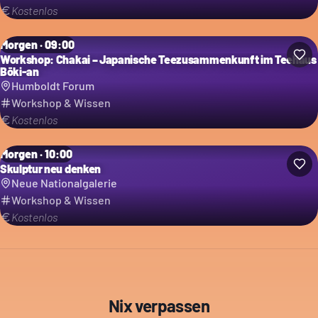
Kostenlos
Morgen · 09:00
Workshop: Chakai – Japanische Teezusammenkunft im Teehaus
Bōki-an
Humboldt Forum
Workshop & Wissen
Kostenlos
Morgen · 10:00
Skulptur neu denken
Neue Nationalgalerie
Workshop & Wissen
Kostenlos
Nix verpassen