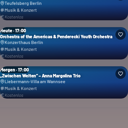
Teufelsberg Berlin
Musik & Konzert
Kostenlos
Heute · 17:00
Orchestra of the Americas & Penderecki Youth Orchestra
Konzerthaus Berlin
Musik & Konzert
Kostenlos
Morgen · 17:00
„Zwischen Welten“ – Anna Margolina Trio
Liebermann-Villa am Wannsee
Musik & Konzert
Kostenlos