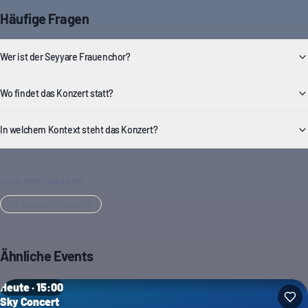
Häufige Fragen
Wer ist der Seyyare Frauenchor?
Wo findet das Konzert statt?
In welchem Kontext steht das Konzert?
AUCH VERFÜGBAR BEI
tip-berlin.de
·
Magazin
Ähnliche Events
Heute · 15:00
Sky Concert