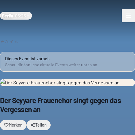
Berlin
·
06:25
Zurück
Dieses Event ist vorbei.
Schau dir ähnliche aktuelle Events weiter unten an.
Der Seyyare Frauenchor singt gegen das
Vergessen an
Merken
Teilen