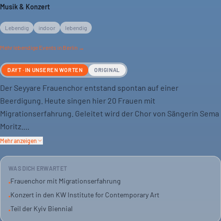
Musik & Konzert
Lebendig
indoor
lebendig
Mehr
lebendige
Events in Berlin →
DAYT · IN UNSEREN WORTEN
ORIGINAL
Der Seyyare Frauenchor entstand spontan auf einer
Beerdigung. Heute singen hier 20 Frauen mit
Migrationserfahrung. Geleitet wird der Chor von Sängerin Sema
Moritz.
Mehr anzeigen
Sie treten in den KW Institute for Contemporary Art auf. Das
Konzert ist Teil der Kyiv Biennial.
WAS DICH ERWARTET
Frauenchor mit Migrationserfahrung
•
Der Chor singt gegen das Vergessen an. Eine musikalische
Konzert in den KW Institute for Contemporary Art
•
Performance mit Haltung. Ein Abend, der zum Nachdenken
Teil der Kyiv Biennial
•
anregt.