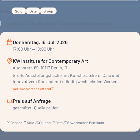
Gut für
Solo
Date
Group
Eher nichts für dich, wenn:
Du ein klassisches Chor-Konzert erwartest.
Donnerstag, 16. Juli 2026
17:00
Uhr
— 19:00 Uhr
KW Institute for Contemporary Art
Auguststr. 69, 10117 Berlin, D
Große Ausstellungsfläche mit Künstlerateliers, Café und
innovativem Konzept mit ständig wechselnden Werken.
Auf Google Maps öffnen
Preis auf Anfrage
geschätzt · Quelle prüfen
Drinnen
·
Solo
·
Gruppe
·
Date
·
Erwachsenes Publikum