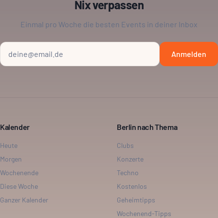
Nix verpassen
Einmal pro Woche die besten Events in deiner Inbox
Anmelden
Kalender
Berlin nach Thema
Heute
Clubs
Morgen
Konzerte
Wochenende
Techno
Diese Woche
Kostenlos
Ganzer Kalender
Geheimtipps
Wochenend-Tipps