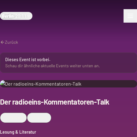
Berlin
·
20:11
Zurück
Dieses Event ist vorbei.
Schau dir ähnliche aktuelle Events weiter unten an.
Der radioeins-Kommentatoren-Talk
Merken
Teilen
Lesung & Literatur