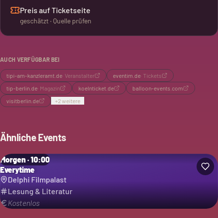
passen rein. Man sitzt teilweise eng, aber die Akustik ist gut.
Preis auf Ticketseite
Das TIPI ist bekannt für Shows mit Unterhaltung und
geschätzt · Quelle prüfen
kulinarischen Angeboten.
AUCH VERFÜGBAR BEI
tipi-am-kanzleramt.de
·
Veranstalter
eventim.de
·
Tickets
tip-berlin.de
·
Magazin
koelnticket.de
balloon-events.com
visitberlin.de
+
2
weitere
Ähnliche Events
Morgen · 10:00
Everytime
Delphi Filmpalast
Lesung & Literatur
Kostenlos