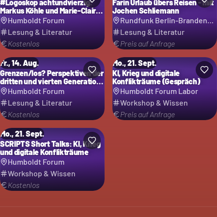
#Logoskop achtundvierzig:
Farin Urlaub übers Reisen - mit
Markus Köhle und Marie-Claire
Jochen Schliemann
Tjombe
Humboldt Forum
Rundfunk Berlin-Brandenburg (rbb) - Großer Sendesaal
Lesung & Literatur
Lesung & Literatur
Kostenlos
Preis auf Anfrage
Fr., 14. Aug.
Mo., 21. Sept.
Grenzen/los? Perspektiven der
KI, Krieg und digitale
dritten und vierten Generation
Konflikträume (Gespräch)
Ost
Humboldt Forum
Humboldt Forum Labor
Lesung & Literatur
Workshop & Wissen
Kostenlos
Preis auf Anfrage
Mo., 21. Sept.
SCRIPTS Short Talks: KI, Krieg
und digitale Konflikträume
Humboldt Forum
Workshop & Wissen
Kostenlos