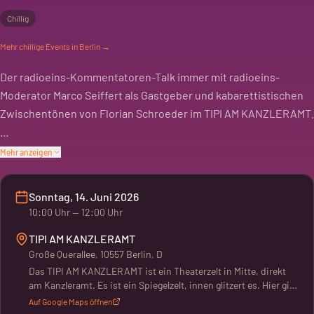
Chillig
Mehr
chillige
Events in Berlin →
Der radioeins-Kommentatoren-Talk immer mit radioeins-
Moderator Marco Seiffert als Gastgeber und kabarettistischen
Zwischentönen von Florian Schroeder im TIPI AM KANZLERAMT.
Krisen, Kriege, Konflikte: Beim radioeins Kommentatoren-Talk
Mehr anzeigen
geht es um alles, was beschäftigt und bewegt, was umtreibt
und Fragen aufwirft. radioeins-Moderator Marco Seiffert lädt
Sonntag, 14. Juni 2026
ein zu einer Gesprächsrunde im Tipi am Kanzleramt, in der kein
10:00
Uhr
— 12:00 Uhr
Blatt vor den Mund genommen wird. Seine Gäste sind bekannte
TIPI AM KANZLERAMT
Journalistinnen und Journalisten. Gemeinsam diskutieren sie
Große Querallee, 10557 Berlin, D
ein aktuelles Thema, beurteilen die Lage und werfen einen Blick
Das TIPI AM KANZLERAMT ist ein Theaterzelt in Mitte, direkt
voraus – informativ, meinungsstark und immer unterhaltsam.
am Kanzleramt. Es ist ein Spiegelzelt, innen glitzert es. Hier gibt
es Chanson, Cabaret, Konzerte und Varieté. Das Programm will
Auf Google Maps öffnen
Vielfalt zeigen und Demokratie fördern. Bis zu 550 Leute