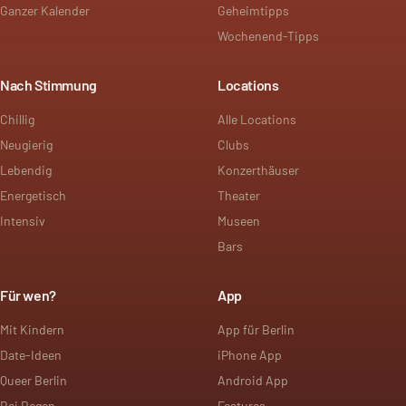
Ganzer Kalender
Geheimtipps
Wochenend-Tipps
Nach Stimmung
Locations
Chillig
Alle Locations
Neugierig
Clubs
Lebendig
Konzerthäuser
Energetisch
Theater
Intensiv
Museen
Bars
Für wen?
App
Mit Kindern
App für Berlin
Date-Ideen
iPhone App
Queer Berlin
Android App
Bei Regen
Features