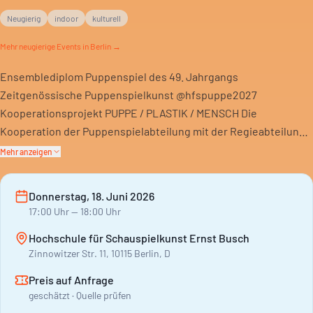
Neugierig
indoor
kulturell
Mehr
neugierige
Events in Berlin →
Ensemblediplom Puppenspiel des 49. Jahrgangs
Zeitgenössische Puppenspielkunst @hfspuppe2027
Kooperationsprojekt PUPPE / PLASTIK / MENSCH Die
Kooperation der Puppenspielabteilung mit der Regieabteilung
(4. Studienjahr) der HfS Ernst Busch und der
Mehr anzeigen
Theaterplastikabteilung der HfBK Dresden geht in die 2. Runde!
DER MENSCHENFEINDIn einer…
Donnerstag, 18. Juni 2026
17:00
Uhr
— 18:00 Uhr
Hochschule für Schauspielkunst Ernst Busch
Zinnowitzer Str. 11, 10115 Berlin, D
Preis auf Anfrage
geschätzt · Quelle prüfen