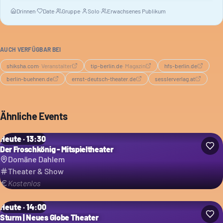
Drinnen
·
Date
·
Gruppe
·
Solo
·
Erwachsenes Publikum
AUCH VERFÜGBAR BEI
shiksha.com
·
Veranstalter
tip-berlin.de
·
Magazin
hfs-berlin.de
berlin-buehnen.de
ernst-deutsch-theater.de
sesslerverlag.at
Ähnliche Events
Heute · 13:30
Der Froschkönig - Mitspieltheater
Domäne Dahlem
Theater & Show
Kostenlos
Heute · 14:00
Sturm | Neues Globe Theater