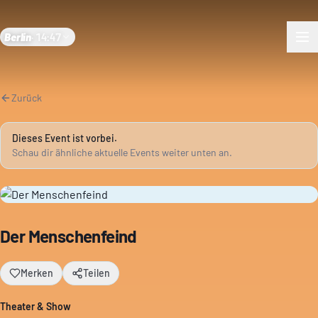
Berlin
·
14:47
Zurück
Dieses Event ist vorbei.
Schau dir ähnliche aktuelle Events weiter unten an.
Der Menschenfeind
Merken
Teilen
Theater & Show