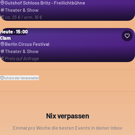
Gutshof Schloss Britz - Freilichtbühne
Theater & Show
ca. 25 € / erm. 16 €
Heute · 15:00
Clam
Berlin Circus Festival
Theater & Show
Preis auf Anfrage
Ich bin der Veranstalter
Nix verpassen
Einmal pro Woche die besten Events in deiner Inbox