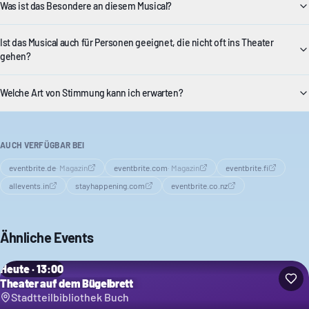
Was ist das Besondere an diesem Musical?
Ist das Musical auch für Personen geeignet, die nicht oft ins Theater
gehen?
Welche Art von Stimmung kann ich erwarten?
AUCH VERFÜGBAR BEI
eventbrite.de
·
Magazin
eventbrite.com
·
Magazin
eventbrite.fi
allevents.in
stayhappening.com
eventbrite.co.nz
Ähnliche Events
Heute · 13:00
Theater auf dem Bügelbrett
Stadtteilbibliothek Buch