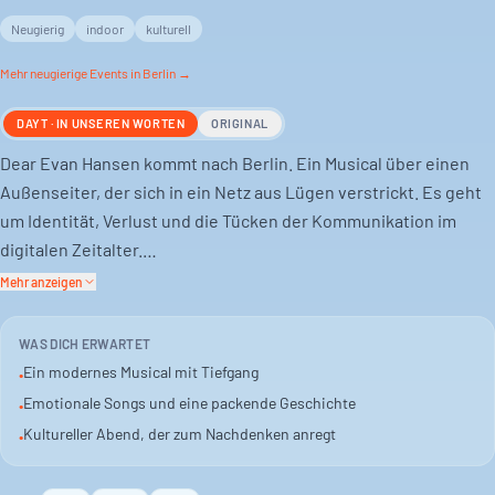
Neugierig
indoor
kulturell
Mehr
neugierige
Events in Berlin →
DAYT · IN UNSEREN WORTEN
ORIGINAL
Dear Evan Hansen kommt nach Berlin. Ein Musical über einen
Außenseiter, der sich in ein Netz aus Lügen verstrickt. Es geht
um Identität, Verlust und die Tücken der Kommunikation im
digitalen Zeitalter.
Mehr anzeigen
Die Geschichte beginnt mit einem Brief, der nie gefunden
werden sollte. Ein Missverständnis löst eine Kette von
WAS DICH ERWARTET
Ereignissen aus. Evan Hansen findet sich plötzlich im
Ein modernes Musical mit Tiefgang
•
Mittelpunkt einer Aufmerksamkeit, die er nie gesucht hat.
Emotionale Songs und eine packende Geschichte
•
Kultureller Abend, der zum Nachdenken anregt
•
Das Stück ist bekannt für seine emotionalen Songs und die
Auseinandersetzung mit ernsten Themen. Es bietet Stoff zum