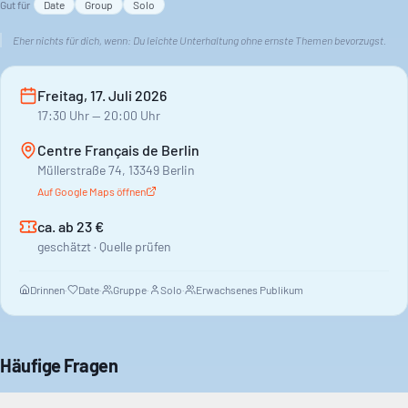
Gut für
Date
Group
Solo
Nachdenken, ohne belehrend zu wirken. Eine moderne
Geschichte, die viele berührt.
Eher nichts für dich, wenn:
Du leichte Unterhaltung ohne ernste Themen bevorzugst.
Erlebe ein Theatererlebnis, das unter die Haut geht. Das Centre
Freitag, 17. Juli 2026
Français de Berlin bietet den passenden Rahmen für diese
17:30
Uhr
— 20:00 Uhr
Inszenierung. Ein Abend, der dich nicht kalt lassen wird.
Centre Français de Berlin
Müllerstraße 74, 13349 Berlin
Auf Google Maps öffnen
ca. ab 23 €
geschätzt · Quelle prüfen
Drinnen
·
Date
·
Gruppe
·
Solo
·
Erwachsenes Publikum
Häufige Fragen