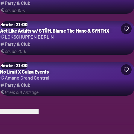
Party & Club
ca. ab 18 €
Heute · 21:00
Act Like Adults w/ STÜM, Blame The Mono & SYNTHX
LOKSCHUPPEN BERLIN
Party & Club
ca. ab 20 €
Heute · 21:00
No Limit X Culpa Events
Amano Grand Central
Party & Club
Preis auf Anfrage
Ich bin der Veranstalter