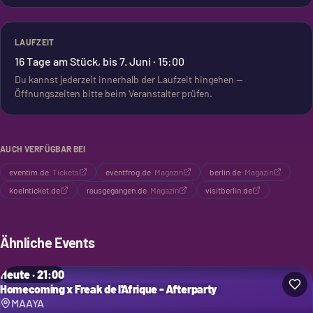
LAUFZEIT
16 Tage am Stück, bis 7. Juni · 15:00
Du kannst jederzeit innerhalb der Laufzeit hingehen —
Öffnungszeiten bitte beim Veranstalter prüfen.
AUCH VERFÜGBAR BEI
eventim.de
·
Tickets
eventfrog.de
·
Magazin
berlin.de
·
Magazin
koelnticket.de
rausgegangen.de
·
Magazin
visitberlin.de
Ähnliche Events
Heute · 21:00
Homecoming x Freak de l'Afrique - Afterparty
MAAYA