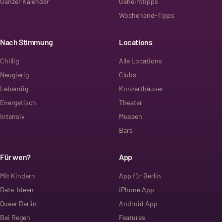
Ganzer Kalender
Geheimtipps
Wochenend-Tipps
Nach Stimmung
Locations
Chillig
Alle Locations
Neugierig
Clubs
Lebendig
Konzerthäuser
Energetisch
Theater
Intensiv
Museen
Bars
Für wen?
App
Mit Kindern
App für Berlin
Date-Ideen
iPhone App
Queer Berlin
Android App
Bei Regen
Features