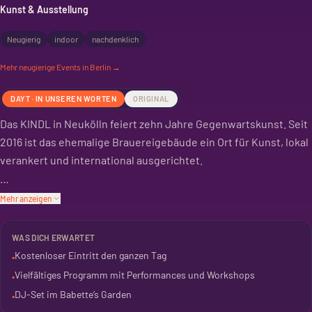
Kunst & Ausstellung
Neugierig
indoor
nachdenklich
Mehr
neugierige
Events in Berlin →
DAYT · IN UNSEREN WORTEN
ORIGINAL
Das KINDL in Neukölln feiert zehn Jahre Gegenwartskunst. Seit
2016 ist das ehemalige Brauereigebäude ein Ort für Kunst, lokal
verankert und international ausgerichtet.
Der Eintritt ist ganztägig frei. Ab 16 Uhr gibt es ein Programm im
Mehr anzeigen
ganzen Haus und im Garten. Erwarte Performances, Workshops
für Erwachsene und Kinder, Film-Screenings und Führungen.
WAS DICH ERWARTET
Kostenloser Eintritt den ganzen Tag
•
Im Babette’s Garden legt ein DJ auf. Das KINDL hat sich in den
Vielfältiges Programm mit Performances und Workshops
•
letzten zehn Jahren zu einem wichtigen Ort für zeitgenössische
DJ-Set im Babette’s Garden
•
Kunst entwickelt. Über 60 Ausstellungen und unzählige