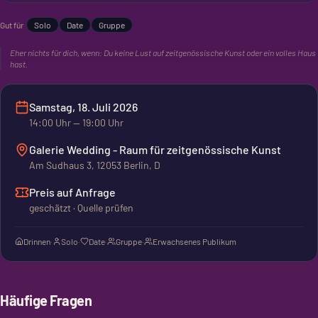
Veranstaltungen haben hier stattgefunden.
Gut für
Solo
Date
Gruppe
Eher nichts für dich, wenn:
Du keine Lust auf zeitgenössische Kunst oder ein volles Haus
hast.
Samstag, 18. Juli 2026
14:00
Uhr
— 19:00 Uhr
Galerie Wedding - Raum für zeitgenössische Kunst
Am Sudhaus 3, 12053 Berlin, D
Preis auf Anfrage
geschätzt · Quelle prüfen
Drinnen
·
Solo
·
Date
·
Gruppe
·
Erwachsenes Publikum
Häufige Fragen