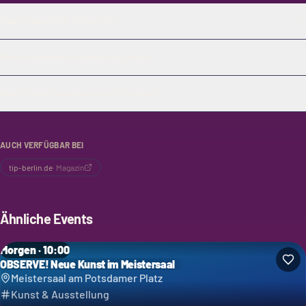
Was ist das KINDL für ein Ort?
Gibt es spezielle Angebote für Kinder?
Was ist das Besondere an der Location?
AUCH VERFÜGBAR BEI
tip-berlin.de
·
Magazin
Ähnliche Events
Morgen · 10:00
OBSERVE! Neue Kunst im Meistersaal
Meistersaal am Potsdamer Platz
Kunst & Ausstellung