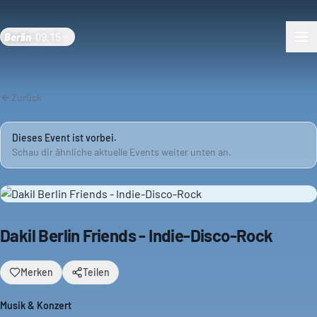
Berlin
·
09:15
Zurück
Dieses Event ist vorbei.
Schau dir ähnliche aktuelle Events weiter unten an.
Dakil Berlin Friends - Indie-Disco-Rock
Merken
Teilen
Musik & Konzert