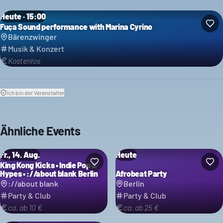
Heute · 15:00
Fuça Sound performance with Marina Cyrino
Bärenzwinger
Musik & Konzert
Kostenlos
Ich bin der Veranstalter
Ähnliche Events
Fr., 14. Aug.
Heute
King Kong Kicks • Indie Pop &
Hypes • ://about blank Berlin
Afrobeat Party
://about blank
Berlin
Party & Club
Party & Club
ca. ab 10 €
ca. ab 25 €