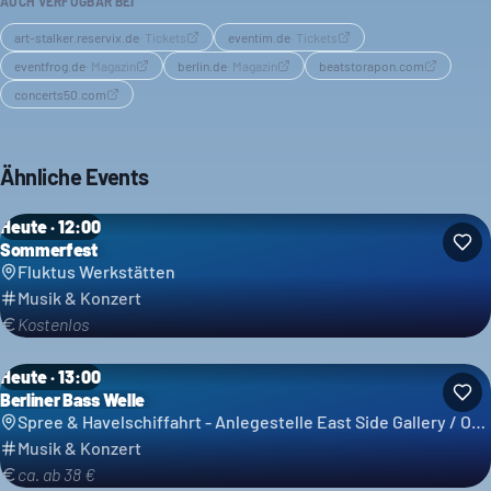
AUCH VERFÜGBAR BEI
art-stalker.reservix.de
·
Tickets
eventim.de
·
Tickets
eventfrog.de
·
Magazin
berlin.de
·
Magazin
beatstorapon.com
concerts50.com
Ähnliche Events
Heute · 12:00
Sommerfest
Fluktus Werkstätten
Musik & Konzert
Kostenlos
Heute · 13:00
Berliner Bass Welle
Spree & Havelschiffahrt - Anlegestelle East Side Gallery / Ostbahnhof - Reederei Grimm & Lindecke GbR
Musik & Konzert
ca. ab 38 €