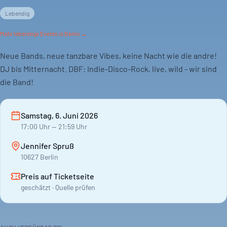
Lebendig
Mehr
lebendige
Events in Berlin →
Neue Bands, neue tanzbare Vibes, keine Nacht wie die andre!
DJ bis Mitternacht. DBF: Indie-Disco-Rock, live, wild - wir sind
die Band!
Samstag, 6. Juni 2026
17:00
Uhr
— 21:59 Uhr
Jennifer Spruß
10627 Berlin
Preis auf Ticketseite
geschätzt · Quelle prüfen