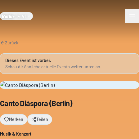
Berlin
·
14:41
Zurück
Dieses Event ist vorbei.
Schau dir ähnliche aktuelle Events weiter unten an.
Canto Diáspora (Berlin)
Merken
Teilen
Musik & Konzert