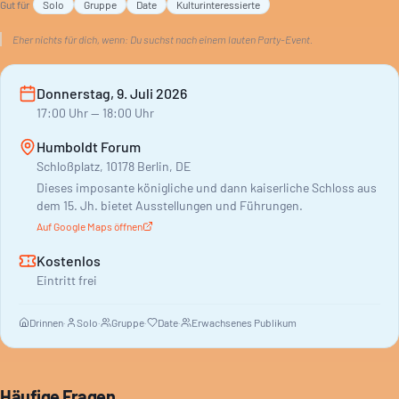
Gut für
Solo
Gruppe
Date
Kulturinteressierte
Eher nichts für dich, wenn:
Du suchst nach einem lauten Party-Event.
Donnerstag, 9. Juli 2026
17:00
Uhr
— 18:00 Uhr
Humboldt Forum
Schloßplatz, 10178 Berlin, DE
Dieses imposante königliche und dann kaiserliche Schloss aus
dem 15. Jh. bietet Ausstellungen und Führungen.
Auf Google Maps öffnen
Kostenlos
Eintritt frei
Drinnen
·
Solo
·
Gruppe
·
Date
·
Erwachsenes Publikum
Häufige Fragen