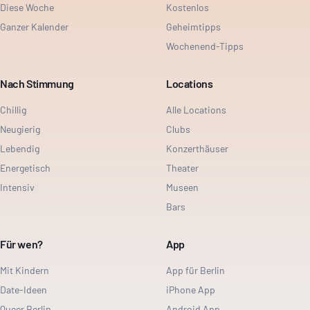
Diese Woche
Kostenlos
Ganzer Kalender
Geheimtipps
Wochenend-Tipps
Nach Stimmung
Locations
Chillig
Alle Locations
Neugierig
Clubs
Lebendig
Konzerthäuser
Energetisch
Theater
Intensiv
Museen
Bars
Für wen?
App
Mit Kindern
App für Berlin
Date-Ideen
iPhone App
Queer Berlin
Android App