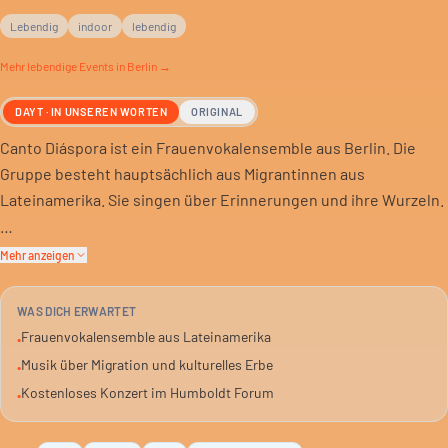
Lebendig
indoor
lebendig
Mehr
lebendige
Events in Berlin →
DAYT · IN UNSEREN WORTEN
ORIGINAL
Canto Diáspora ist ein Frauenvokalensemble aus Berlin. Die
Gruppe besteht hauptsächlich aus Migrantinnen aus
Lateinamerika. Sie singen über Erinnerungen und ihre Wurzeln.
Der Chor wurde 2022 gegründet. Carolina Riaño aus Kolumbien
Mehr anzeigen
leitet das Ensemble. Die Stimmen erzählen von Migration,
kulturellem Erbe und gelebter Erfahrung.
WAS DICH ERWARTET
Frauenvokalensemble aus Lateinamerika
•
Die Musik ist von mündlichen und musikalischen Traditionen
Musik über Migration und kulturelles Erbe
•
Lateinamerikas inspiriert. Es entsteht ein Klangteppich voller
Kostenloses Konzert im Humboldt Forum
•
Lebenskraft und Freude. Das Ensemble feiert so seine
diasporische Identität.