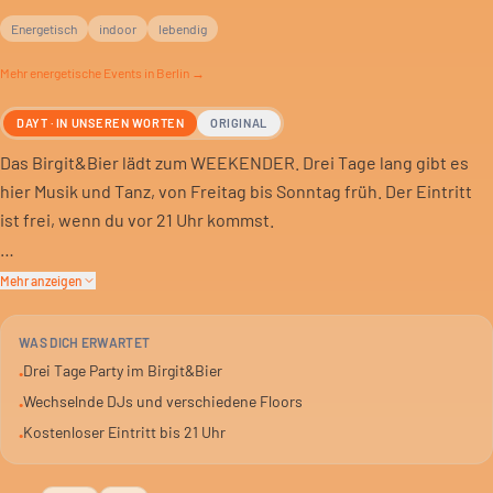
Energetisch
indoor
lebendig
Mehr
energetische
Events in Berlin →
DAYT · IN UNSEREN WORTEN
ORIGINAL
Das Birgit&Bier lädt zum WEEKENDER. Drei Tage lang gibt es
hier Musik und Tanz, von Freitag bis Sonntag früh. Der Eintritt
ist frei, wenn du vor 21 Uhr kommst.
Freitag startet die Clubnacht, Samstag gibt es Open Air und
Mehr anzeigen
drinnen weiter. Verschiedene DJs legen auf, die genauen
Namen stehen auf dem Programm vor Ort. Es gibt immer was
WAS DICH ERWARTET
Neues zu entdecken.
Drei Tage Party im Birgit&Bier
•
Wechselnde DJs und verschiedene Floors
•
Das Birgit&Bier ist bekannt für seine entspannte Atmosphäre
Kostenloser Eintritt bis 21 Uhr
•
und die Mischung aus Bar und Club. Ein guter Ort, um das
Wochenende in Berlin einzuläuten oder ausklingen zu lassen.