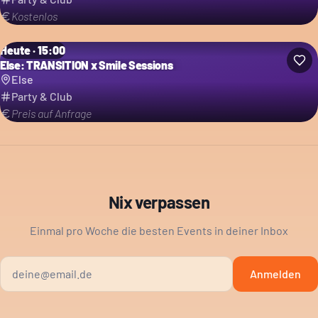
Kostenlos
Heute · 15:00
Else: TRANSITION x Smile Sessions
Else
Party & Club
Preis auf Anfrage
Nix verpassen
Einmal pro Woche die besten Events in deiner Inbox
Anmelden