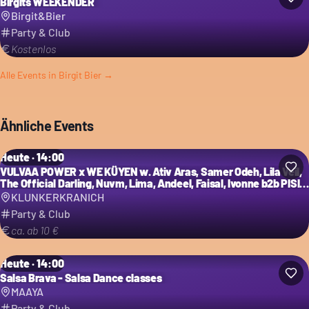
Birgits WEEKENDER
Birgit&Bier
Party & Club
Kostenlos
Alle Events in
Birgit Bier
→
Ähnliche Events
Heute · 14:00
VULVAA POWER x WE KÜYEN w. Ativ Aras, Samer Odeh, Lila Veil,
The Official Darling, Nuvm, Lima, Andeel, Faisal, Ivonne b2b PISI,
LFKN B2B AP Solis uvm.
KLUNKERKRANICH
Party & Club
ca. ab 10 €
Heute · 14:00
Salsa Brava - Salsa Dance classes
MAAYA
Party & Club