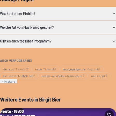
Was kostet der Eintritt?
Welche Art von Musik wird gespielt?
Gibt es auch tagsüber Programm?
AUCH VERFÜGBAR BEI
de.ra.co
·
Tickets
ra.co
·
Tickets
rausgegangen.de
·
Magazin
berlin.ohschonhell.de
events.musicofourdesire.com
oazis.app
+
1
weitere
Weitere Events in
Birgit Bier
Heute · 16:00