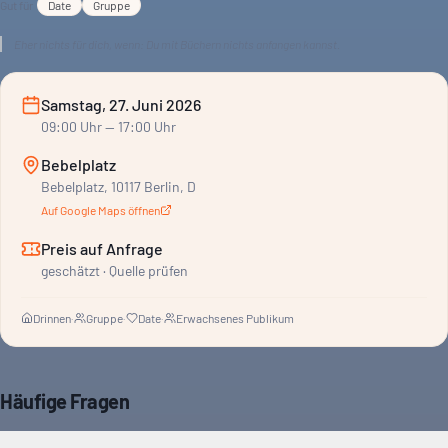
Gut für
Date
Gruppe
Eher nichts für dich, wenn:
Du mit Büchern nichts anfangen kannst.
Samstag, 27. Juni 2026
09:00
Uhr
— 17:00 Uhr
Bebelplatz
Bebelplatz, 10117 Berlin, D
Auf Google Maps öffnen
Preis auf Anfrage
geschätzt · Quelle prüfen
Drinnen
·
Gruppe
·
Date
·
Erwachsenes Publikum
Häufige Fragen