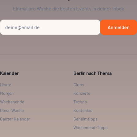
Einmal pro Woche die besten Events in deiner Inbox
Anmelden
Kalender
Berlin nach Thema
Heute
Clubs
Morgen
Konzerte
Wochenende
Techno
Diese Woche
Kostenlos
Ganzer Kalender
Geheimtipps
Wochenend-Tipps