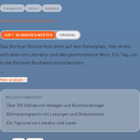
Energetisch
indoor
lebendig
Mehr
energetische
Events in Berlin →
DAYT · IN UNSEREN WORTEN
ORIGINAL
Das Berliner Bücherfest zieht auf den Bebelplatz. Hier dreht
sich alles um Literatur und das geschriebene Wort. Ein Tag, um
in die Berliner Buchwelt einzutauchen.
Über hundert Stände von Verlagen und Buchhandlungen sind
Mehr anzeigen
dabei. Dazu gibt es ein Programm auf drei Bühnen. Es geht ums
Lesen, um Literatur und den Austausch.
WAS DICH ERWARTET
Über 100 Stände von Verlagen und Buchhandlungen
•
Ein Festival, das die Vielfalt feiert. Für alle, die gern blättern,
Bühnenprogramm mit Lesungen und Diskussionen
•
schmökern oder einfach nur stöbern wollen.
Ein Tag rund um Literatur und Lesen
•