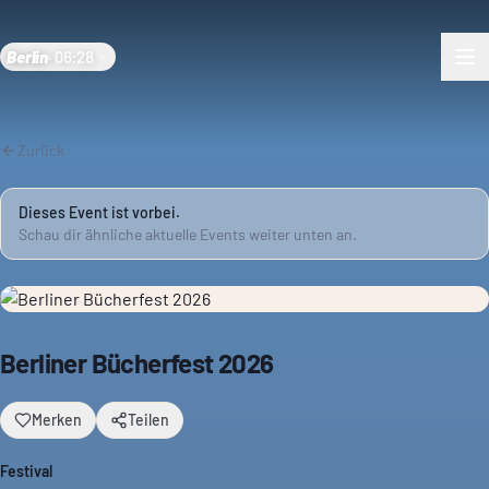
Berlin
·
06:28
Zurück
Dieses Event ist vorbei.
Schau dir ähnliche aktuelle Events weiter unten an.
Berliner Bücherfest 2026
Merken
Teilen
Festival