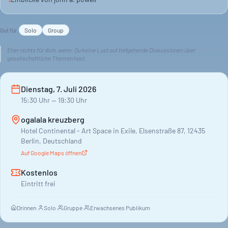
•
Gut für
Solo
Group
Eher nichts für dich, wenn:
Du keine Lust auf tiefgehende Diskussionen über
gesellschaftliche Themen hast.
Dienstag, 7. Juli 2026
15:30
Uhr
— 19:30 Uhr
ogalala kreuzberg
Hotel Continental - Art Space in Exile, Elsenstraße 87, 12435
Berlin, Deutschland
Auf Google Maps öffnen
Kostenlos
Eintritt frei
Drinnen
·
Solo
·
Gruppe
·
Erwachsenes Publikum