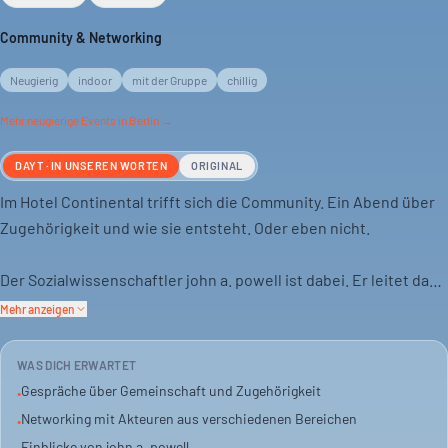
Community & Networking
Neugierig
indoor
mit der Gruppe
chillig
Mehr
neugierige
Events in Berlin →
DAYT · IN UNSEREN WORTEN
ORIGINAL
Im Hotel Continental trifft sich die Community. Ein Abend über
Zugehörigkeit und wie sie entsteht. Oder eben nicht.
Der Sozialwissenschaftler john a. powell ist dabei. Er leitet das
Othering & Belonging Institute an der UC Berkeley. Seine Arbeit
Mehr anzeigen
dreht sich um soziale Gerechtigkeit.
WAS DICH ERWARTET
Es geht um Fragen der Verbindung. Wie bauen wir Brücken?
Gespräche über Gemeinschaft und Zugehörigkeit
•
Was passiert, wenn unterschiedliche Menschen
Networking mit Akteuren aus verschiedenen Bereichen
•
zusammenkommen? Eine offene Diskussion ist das Ziel.
Einblicke von john a. powell