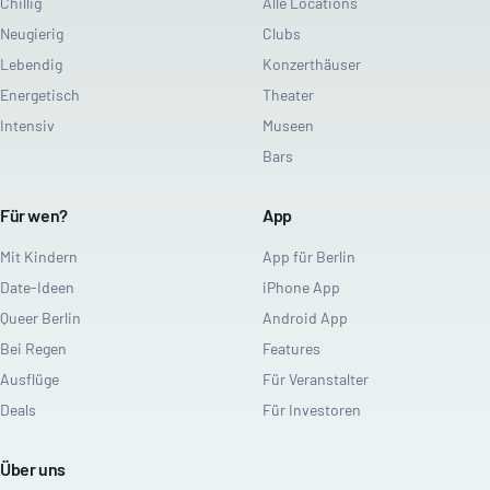
Chillig
Alle Locations
Neugierig
Clubs
Lebendig
Konzerthäuser
Energetisch
Theater
Intensiv
Museen
Bars
Für wen?
App
Mit Kindern
App für Berlin
Date-Ideen
iPhone App
Queer Berlin
Android App
Bei Regen
Features
Ausflüge
Für Veranstalter
Deals
Für Investoren
Über uns