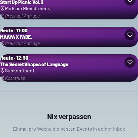
Start Up Picnic Vol. 2
Park am Gleisdreieck
Preis auf Anfrage
Heute · 11:00
MAAYA X FADE.
Preis auf Anfrage
Heute · 12:30
The Secret Shapes of Language
Subkontinent
Kostenlos
Nix verpassen
Einmal pro Woche die besten Events in deiner Inbox