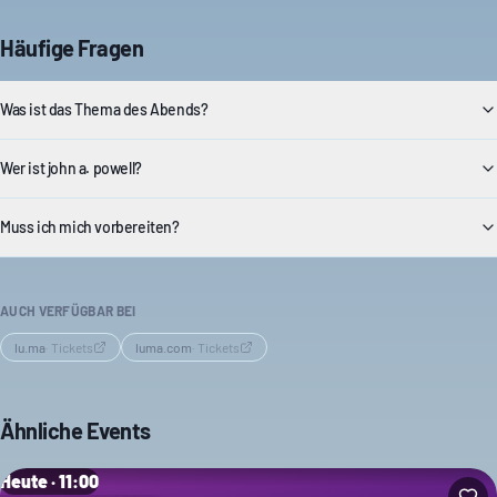
Häufige Fragen
Was ist das Thema des Abends?
Wer ist john a. powell?
Muss ich mich vorbereiten?
AUCH VERFÜGBAR BEI
lu.ma
·
Tickets
luma.com
·
Tickets
Ähnliche Events
Heute · 11:00