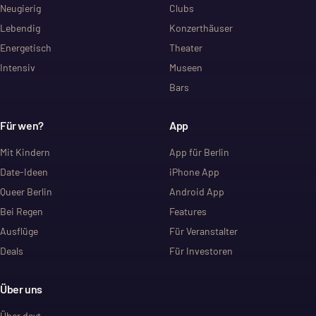
Neugierig
Clubs
Lebendig
Konzerthäuser
Energetisch
Theater
Intensiv
Museen
Bars
Für wen?
App
Mit Kindern
App für Berlin
Date-Ideen
iPhone App
Queer Berlin
Android App
Bei Regen
Features
Ausflüge
Für Veranstalter
Deals
Für Investoren
Über uns
Über dayt