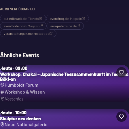
AUCH VERFÜGBAR BEI
aufindiewelt.de
·
Tickets
eventfrog.de
·
Magazin
eventbrite.com
·
Magazin
europatermine.de
veranstaltungen.meinestadt.de
Ähnliche Events
Heute · 09:00
Workshop: Chakai – Japanische Teezusammenkunft im Teehaus
Bōki-an
Humboldt Forum
Workshop & Wissen
Kostenlos
Heute · 10:00
Skulptur neu denken
Neue Nationalgalerie