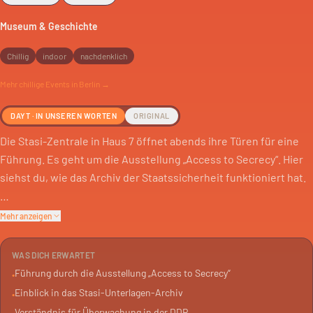
Museum & Geschichte
Chillig
indoor
nachdenklich
Mehr
chillige
Events in Berlin →
DAYT · IN UNSEREN WORTEN
ORIGINAL
Die Stasi-Zentrale in Haus 7 öffnet abends ihre Türen für eine
Führung. Es geht um die Ausstellung „Access to Secrecy“. Hier
siehst du, wie das Archiv der Staatssicherheit funktioniert hat.
Das Stasi-Unterlagen-Archiv ist ein Denkmal der Überwachung.
Mehr anzeigen
111 Kilometer Akten lagern hier. Viele davon enthalten
persönliche Daten, gesammelt von der Staatssicherheit.
WAS DICH ERWARTET
Führung durch die Ausstellung „Access to Secrecy“
•
Die Führung zeigt dir, was diese Akten bedeuten. Du bekommst
Einblick in das Stasi-Unterlagen-Archiv
•
einen Einblick in die Mechanismen der DDR-Geheimpolizei. Eine
Verständnis für Überwachung in der DDR