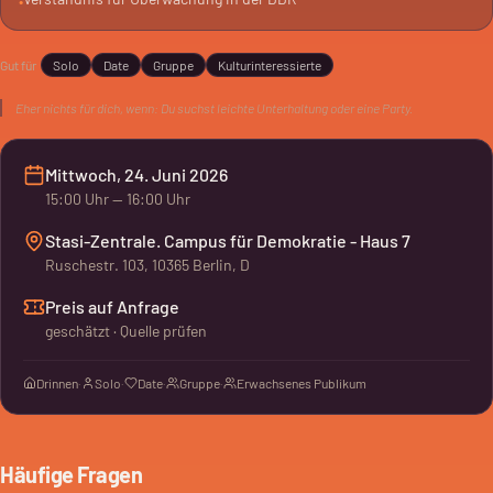
•
Stunde, die nachdenklich macht.
Gut für
Solo
Date
Gruppe
Kulturinteressierte
Eher nichts für dich, wenn:
Du suchst leichte Unterhaltung oder eine Party.
Mittwoch, 24. Juni 2026
15:00
Uhr
— 16:00 Uhr
Stasi-Zentrale. Campus für Demokratie - Haus 7
Ruschestr. 103, 10365 Berlin, D
Preis auf Anfrage
geschätzt · Quelle prüfen
Drinnen
·
Solo
·
Date
·
Gruppe
·
Erwachsenes Publikum
Häufige Fragen