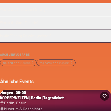
Was ist das Thema der Führung?
Was ist die Stasi-Zentrale?
Ist die Führung für jeden geeignet?
AUCH VERFÜGBAR BEI
tip-berlin.de
·
Magazin
regioactive.de
·
Magazin
Ähnliche Events
Morgen · 08:00
KÖRPERWELTEN | Berlin | Tagesticket
Berlin, Berlin
Museum & Geschichte