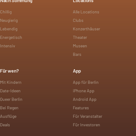
Nach Stimmung
Locations
Chillig
Alle Locations
Neugierig
Clubs
Lebendig
Konzerthäuser
Energetisch
Theater
Intensiv
Museen
Bars
Für wen?
App
Mit Kindern
App für Berlin
Date-Ideen
iPhone App
Queer Berlin
Android App
Bei Regen
Features
Ausflüge
Für Veranstalter
Deals
Für Investoren