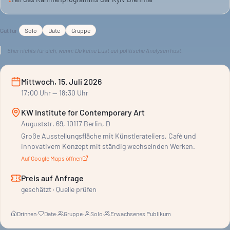
•
Gut für
Solo
Date
Gruppe
Eher nichts für dich, wenn:
Du keine Lust auf politische Analysen hast.
Mittwoch, 15. Juli 2026
17:00
Uhr
— 18:30 Uhr
KW Institute for Contemporary Art
Auguststr. 69, 10117 Berlin, D
Große Ausstellungsfläche mit Künstlerateliers, Café und
innovativem Konzept mit ständig wechselnden Werken.
Auf Google Maps öffnen
Preis auf Anfrage
geschätzt · Quelle prüfen
Drinnen
·
Date
·
Gruppe
·
Solo
·
Erwachsenes Publikum