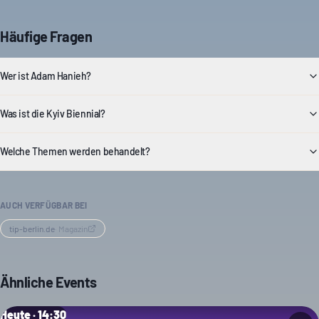
Häufige Fragen
Wer ist Adam Hanieh?
Was ist die Kyiv Biennial?
Welche Themen werden behandelt?
AUCH VERFÜGBAR BEI
tip-berlin.de
·
Magazin
Ähnliche Events
Heute · 14:30