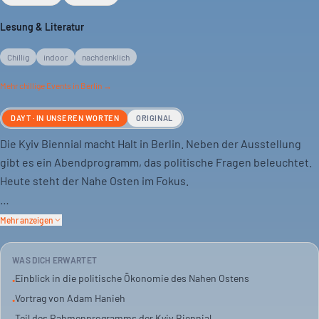
Lesung & Literatur
Chillig
indoor
nachdenklich
Mehr
chillige
Events in Berlin →
DAYT · IN UNSEREN WORTEN
ORIGINAL
Die Kyiv Biennial macht Halt in Berlin. Neben der Ausstellung
gibt es ein Abendprogramm, das politische Fragen beleuchtet.
Heute steht der Nahe Osten im Fokus.
Adam Hanieh, Politikwissenschaftler und Ökonom, referiert. Er
Mehr anzeigen
erklärt die Zusammenhänge der Region.
WAS DICH ERWARTET
Das Event findet in den KW Institute for Contemporary Art statt.
Einblick in die politische Ökonomie des Nahen Ostens
•
Es ist eine Lesung, die zum Nachdenken anregen soll. Für alle,
Vortrag von Adam Hanieh
•
die sich für die Materie interessieren.
Teil des Rahmenprogramms der Kyiv Biennial