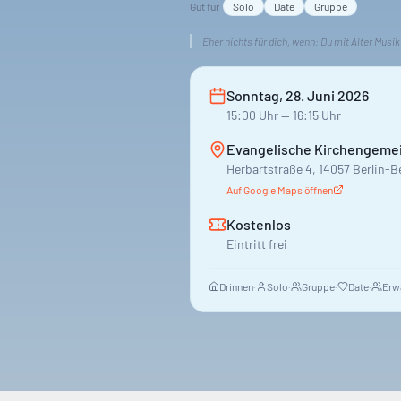
Gut für
Solo
Date
Gruppe
Eher nichts für dich, wenn:
Du mit Alter Musik
Sonntag, 28. Juni 2026
15:00
Uhr
— 16:15 Uhr
Evangelische Kirchengemei
Herbartstraße 4, 14057 Berlin-
Auf Google Maps öffnen
Kostenlos
Eintritt frei
Drinnen
·
Solo
·
Gruppe
·
Date
·
Erw