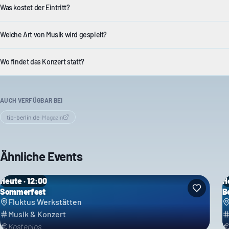
Was kostet der Eintritt?
Welche Art von Musik wird gespielt?
Wo findet das Konzert statt?
AUCH VERFÜGBAR BEI
tip-berlin.de
·
Magazin
Ähnliche Events
Heute · 12:00
H
Sommerfest
B
Fluktus Werkstätten
Musik & Konzert
Kostenlos