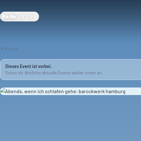
Berlin
·
09:18
Zurück
Dieses Event ist vorbei.
Schau dir ähnliche aktuelle Events weiter unten an.