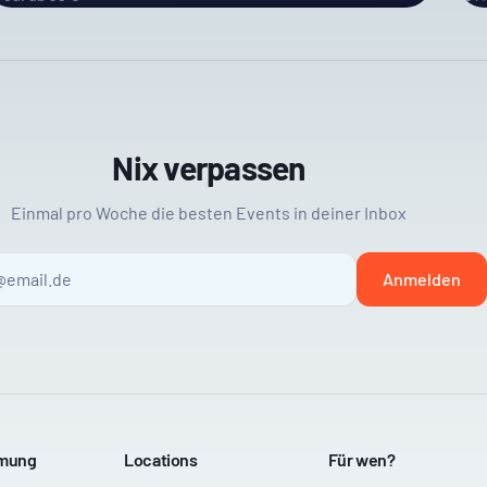
Nix verpassen
Einmal pro Woche die besten Events in deiner Inbox
Anmelden
mmung
Locations
Für wen?