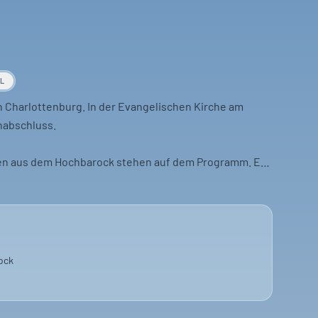
AL
Charlottenburg. In der Evangelischen Kirche am
nabschluss.
rien aus dem Hochbarock stehen auf dem Programm. Es
d die Nacht.
 italienische Opernarien. Eine Mischung, die selten ist.
.
ock