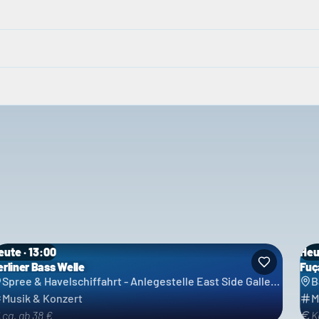
eute · 13:00
Heu
erliner Bass Welle
Fuç
Spree & Havelschiffahrt - Anlegestelle East Side Gallery / Ostbahnhof - Reederei Grimm & Lindecke GbR
B
Musik & Konzert
M
ca. ab 38 €
K