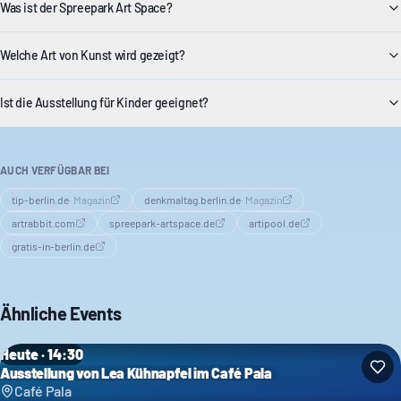
Was ist der Spreepark Art Space?
Welche Art von Kunst wird gezeigt?
Ist die Ausstellung für Kinder geeignet?
AUCH VERFÜGBAR BEI
tip-berlin.de
·
Magazin
denkmaltag.berlin.de
·
Magazin
artrabbit.com
spreepark-artspace.de
artipool.de
gratis-in-berlin.de
Ähnliche Events
Heute · 14:30
Ausstellung von Lea Kühnapfel im Café Pala
Café Pala