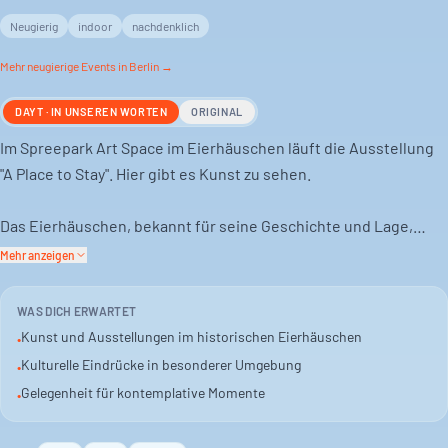
Neugierig
indoor
nachdenklich
Mehr
neugierige
Events in Berlin →
DAYT · IN UNSEREN WORTEN
ORIGINAL
Im Spreepark Art Space im Eierhäuschen läuft die Ausstellung
"A Place to Stay". Hier gibt es Kunst zu sehen.
Das Eierhäuschen, bekannt für seine Geschichte und Lage,
bietet den passenden Rahmen. Es ist ein Ort für kontemplative
Mehr anzeigen
und kreative Eindrücke.
WAS DICH ERWARTET
Die Ausstellung läuft an mehreren Tagen. Sie ist eine
Kunst und Ausstellungen im historischen Eierhäuschen
•
Gelegenheit, sich mit Kunst auseinanderzusetzen. Für alle, die
Kulturelle Eindrücke in besonderer Umgebung
•
den Spreepark mal anders erleben wollen.
Gelegenheit für kontemplative Momente
•