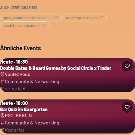
AUCH VERFÜGBAR BEI
paulgerhardtstift.de
·
Veranstalter
eventfrog.de
·
Magazin
static1.squarespace.com
Ähnliche Events
Heute · 16:30
Double Dates & Board Games by Social Circle x Tinder
Voulez vous
Community & Networking
ca. ab 10 €
Heute · 18:00
Bar Quiz im Baergarten
RSO. BERLIN
Community & Networking
Kostenlos