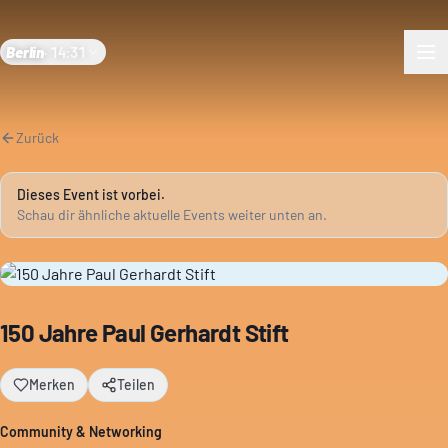
Berlin
·
14:31
Zurück
Dieses Event ist vorbei.
Schau dir ähnliche aktuelle Events weiter unten an.
150 Jahre Paul Gerhardt Stift
Merken
Teilen
Community & Networking