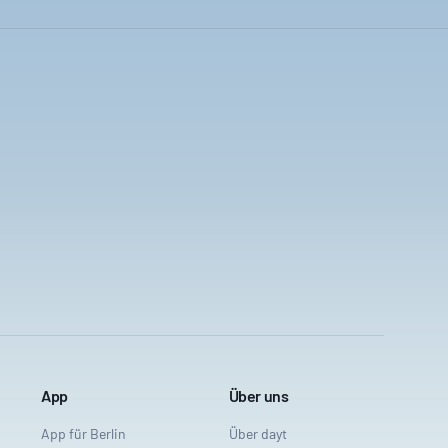
App
Über uns
App für Berlin
Über dayt