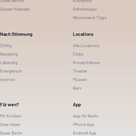
Diese Woche
Kostenlos
Ganzer Kalender
Geheimtipps
Wochenend-Tipps
Nach Stimmung
Locations
Chillig
Alle Locations
Neugierig
Clubs
Lebendig
Konzerthäuser
Energetisch
Theater
Intensiv
Museen
Bars
Für wen?
App
Mit Kindern
App für Berlin
Date-Ideen
iPhone App
Queer Berlin
Android App