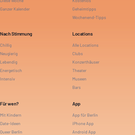
Diese Woche
Kostenlos
Ganzer Kalender
Geheimtipps
Wochenend-Tipps
Nach Stimmung
Locations
Chillig
Alle Locations
Neugierig
Clubs
Lebendig
Konzerthäuser
Energetisch
Theater
Intensiv
Museen
Bars
Für wen?
App
Mit Kindern
App für Berlin
Date-Ideen
iPhone App
Queer Berlin
Android App