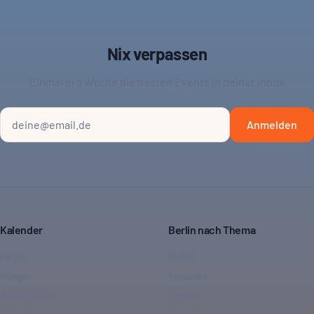
Nix verpassen
Einmal pro Woche die besten Events in deiner Inbox
Anmelden
Kalender
Berlin nach Thema
Heute
Clubs
Morgen
Konzerte
Wochenende
Techno