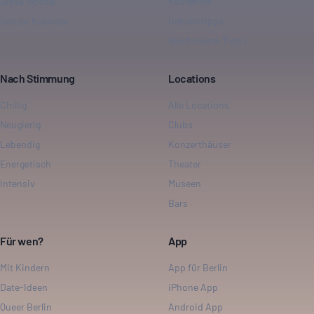
Diese Woche
Kostenlos
Ganzer Kalender
Geheimtipps
Wochenend-Tipps
Nach Stimmung
Locations
Chillig
Alle Locations
Neugierig
Clubs
Lebendig
Konzerthäuser
Energetisch
Theater
Intensiv
Museen
Bars
Für wen?
App
Mit Kindern
App für Berlin
Date-Ideen
iPhone App
Queer Berlin
Android App