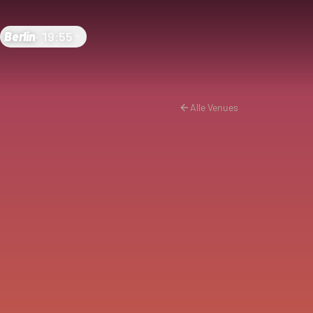
Berlin
·
19:55
Alle Venues