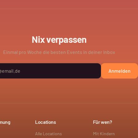
Nix verpassen
Einmal pro Woche die besten Events in deiner Inbox
Anmelden
mmung
Locations
Für wen?
Alle Locations
Mit Kindern