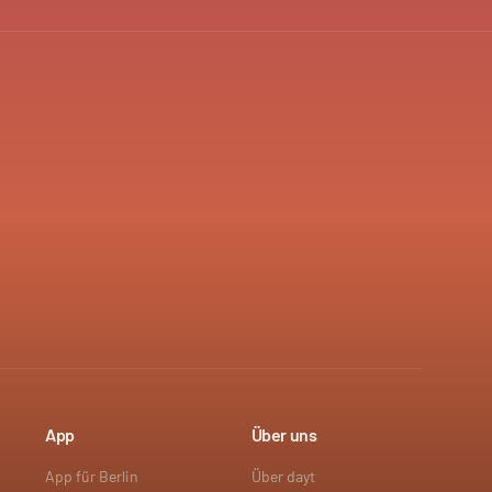
App
Über uns
App für Berlin
Über dayt