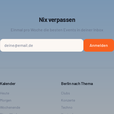
Nix verpassen
Einmal pro Woche die besten Events in deiner Inbox
Anmelden
Kalender
Berlin nach Thema
Heute
Clubs
Morgen
Konzerte
Wochenende
Techno