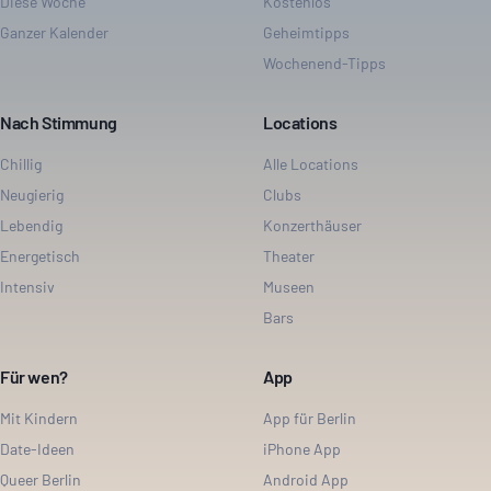
Diese Woche
Kostenlos
Ganzer Kalender
Geheimtipps
Wochenend-Tipps
Nach Stimmung
Locations
Chillig
Alle Locations
Neugierig
Clubs
Lebendig
Konzerthäuser
Energetisch
Theater
Intensiv
Museen
Bars
Für wen?
App
Mit Kindern
App für Berlin
Date-Ideen
iPhone App
Queer Berlin
Android App