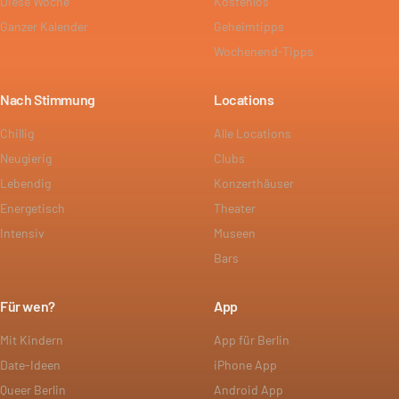
Diese Woche
Kostenlos
Ganzer Kalender
Geheimtipps
Wochenend-Tipps
Nach Stimmung
Locations
Chillig
Alle Locations
Neugierig
Clubs
Lebendig
Konzerthäuser
Energetisch
Theater
Intensiv
Museen
Bars
Für wen?
App
Mit Kindern
App für Berlin
Date-Ideen
iPhone App
Queer Berlin
Android App