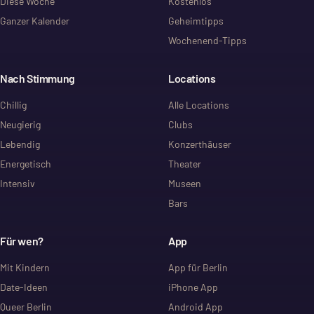
Diese Woche
Kostenlos
Ganzer Kalender
Geheimtipps
Wochenend-Tipps
Nach Stimmung
Locations
Chillig
Alle Locations
Neugierig
Clubs
Lebendig
Konzerthäuser
Energetisch
Theater
Intensiv
Museen
Bars
Für wen?
App
Mit Kindern
App für Berlin
Date-Ideen
iPhone App
Queer Berlin
Android App