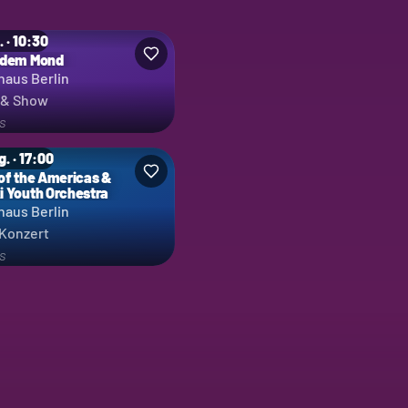
. · 10:30
 dem Mond
haus Berlin
 & Show
s
g. · 17:00
of the Americas &
 Youth Orchestra
haus Berlin
 Konzert
s