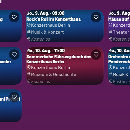
r
So., 9. Aug. · 09:00
So., 9. Aug
ag
Rock’n Roll im Konzerthaus
Mäuse auf
Konzerthaus Berlin
Konzert
Musik & Konzert
Theater
Kostenlos
Kostenlo
Mo., 10. Aug. · 11:00
Mo., 10. Au
Sommerliche Führung durch das
Orchestra 
ester
Konzerthaus Berlin
Penderecki
Konzerthaus Berlin
Konzert
Museum & Geschichte
Musik &
Kostenlos
Kostenlo
ni Project