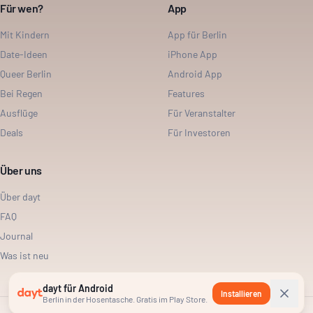
Für wen?
App
Mit Kindern
App für Berlin
Date-Ideen
iPhone App
Queer Berlin
Android App
Bei Regen
Features
Ausflüge
Für Veranstalter
Deals
Für Investoren
Über uns
Über dayt
FAQ
Journal
Was ist neu
dayt für Android
Installieren
Berlin in der Hosentasche. Gratis im Play Store.