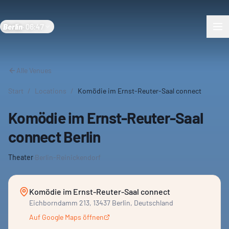
Berlin
·
06:47
Alle Venues
Start
/
Locations
/
Komödie im Ernst-Reuter-Saal connect
Komödie im Ernst-Reuter-Saal
connect Berlin
Theater
·
Berlin-Reinickendorf
Komödie im Ernst-Reuter-Saal connect
Eichborndamm 213, 13437 Berlin, Deutschland
Auf Google Maps öffnen