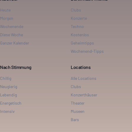
Heute
Clubs
Morgen
Konzerte
Wochenende
Techno
Diese Woche
Kostenlos
Ganzer Kalender
Geheimtipps
Wochenend-Tipps
Nach Stimmung
Locations
Chillig
Alle Locations
Neugierig
Clubs
Lebendig
Konzerthäuser
Energetisch
Theater
Intensiv
Museen
Bars