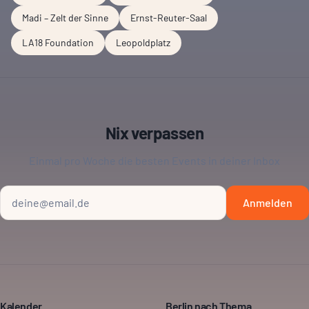
Madi – Zelt der Sinne
Ernst-Reuter-Saal
LA18 Foundation
Leopoldplatz
Nix verpassen
Einmal pro Woche die besten Events in deiner Inbox
Anmelden
Kalender
Berlin nach Thema