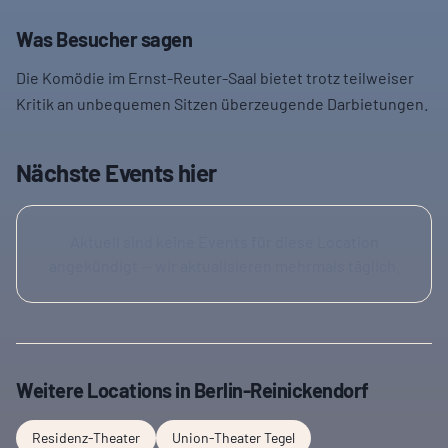
Was Besucher sagen
Die Komödie im Ernst-Reuter-Saal bietet trotz teilweiser
Kritik an unbequemen Sitzen überzeugende Darbietungen.
Nächste Events hier
Aktuell sind keine Events für diese Location
angekündigt — wir aktualisieren mehrmals täglich.
Weitere Locations in
Berlin-Reinickendorf
Residenz-Theater
Union-Theater Tegel