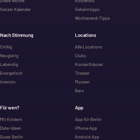
Diese Woche
Kostenlos
Ganzer Kalender
Geheimtipps
Wochenend-Tipps
Nach Stimmung
Locations
Chillig
Alle Locations
Neugierig
Clubs
Lebendig
Konzerthäuser
Energetisch
Theater
Intensiv
Museen
Bars
Für wen?
App
Mit Kindern
App für Berlin
Date-Ideen
iPhone App
Queer Berlin
Android App