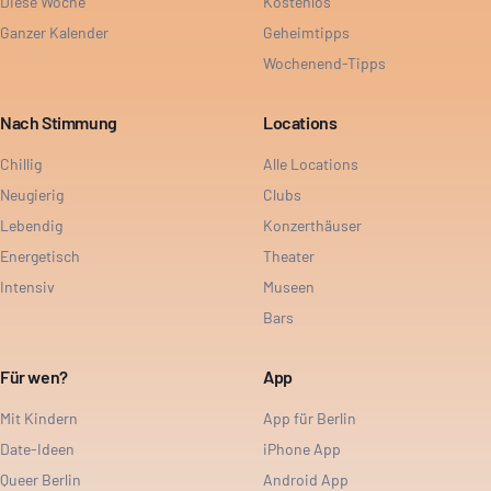
Diese Woche
Kostenlos
Ganzer Kalender
Geheimtipps
Wochenend-Tipps
Nach Stimmung
Locations
Chillig
Alle Locations
Neugierig
Clubs
Lebendig
Konzerthäuser
Energetisch
Theater
Intensiv
Museen
Bars
Für wen?
App
Mit Kindern
App für Berlin
Date-Ideen
iPhone App
Queer Berlin
Android App