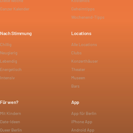
Diese Woche
Kostenlos
Ganzer Kalender
Geheimtipps
Wochenend-Tipps
Nach Stimmung
Locations
Chillig
Alle Locations
Neugierig
Clubs
Lebendig
Konzerthäuser
Energetisch
Theater
Intensiv
Museen
Bars
Für wen?
App
Mit Kindern
App für Berlin
Date-Ideen
iPhone App
Queer Berlin
Android App