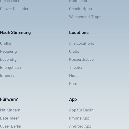
Diese Woche
Kostenlos
Ganzer Kalender
Geheimtipps
Wochenend-Tipps
Nach Stimmung
Locations
Chillig
Alle Locations
Neugierig
Clubs
Lebendig
Konzerthäuser
Energetisch
Theater
Intensiv
Museen
Bars
Für wen?
App
Mit Kindern
App für Berlin
Date-Ideen
iPhone App
Queer Berlin
Android App