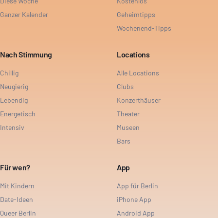
Diese Woche
Kostenlos
Ganzer Kalender
Geheimtipps
Wochenend-Tipps
Nach Stimmung
Locations
Chillig
Alle Locations
Neugierig
Clubs
Lebendig
Konzerthäuser
Energetisch
Theater
Intensiv
Museen
Bars
Für wen?
App
Mit Kindern
App für Berlin
Date-Ideen
iPhone App
Queer Berlin
Android App