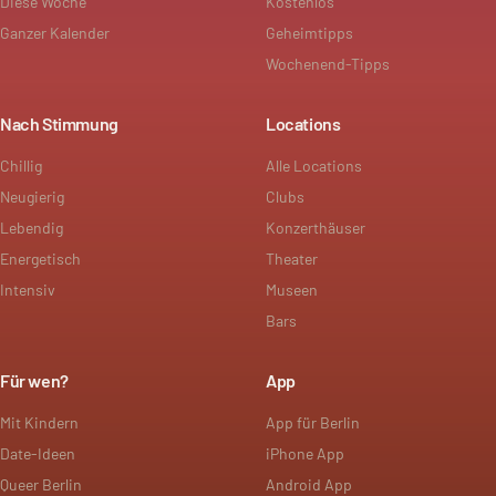
Diese Woche
Kostenlos
Ganzer Kalender
Geheimtipps
Wochenend-Tipps
Nach Stimmung
Locations
Chillig
Alle Locations
Neugierig
Clubs
Lebendig
Konzerthäuser
Energetisch
Theater
Intensiv
Museen
Bars
Für wen?
App
Mit Kindern
App für Berlin
Date-Ideen
iPhone App
Queer Berlin
Android App