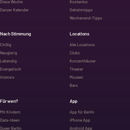
Diese Woche
Kostenlos
Ganzer Kalender
Geheimtipps
Wochenend-Tipps
Nach Stimmung
Locations
Chillig
Alle Locations
Neugierig
Clubs
Lebendig
Konzerthäuser
Energetisch
Theater
Intensiv
Museen
Bars
Für wen?
App
Mit Kindern
App für Berlin
Date-Ideen
iPhone App
Queer Berlin
Android App