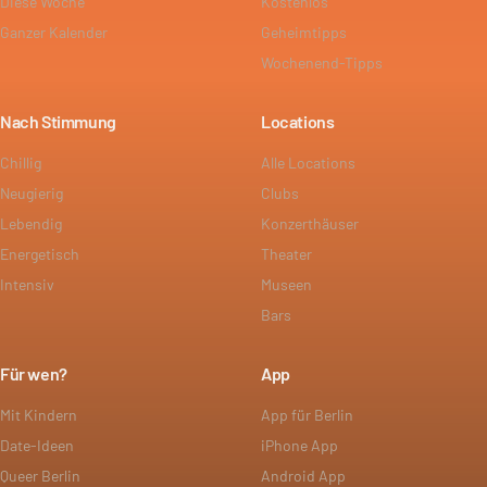
Diese Woche
Kostenlos
Ganzer Kalender
Geheimtipps
Wochenend-Tipps
Nach Stimmung
Locations
Chillig
Alle Locations
Neugierig
Clubs
Lebendig
Konzerthäuser
Energetisch
Theater
Intensiv
Museen
Bars
Für wen?
App
Mit Kindern
App für Berlin
Date-Ideen
iPhone App
Queer Berlin
Android App