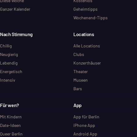
Diese Woche
Kostenlos
Ganzer Kalender
Geheimtipps
Wochenend-Tipps
Nach Stimmung
Locations
Chillig
Alle Locations
Neugierig
Clubs
Lebendig
Konzerthäuser
Energetisch
Theater
Intensiv
Museen
Bars
Für wen?
App
Mit Kindern
App für Berlin
Date-Ideen
iPhone App
Queer Berlin
Android App