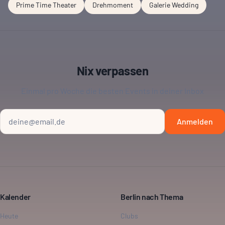
Prime Time Theater
Drehmoment
Galerie Wedding
Nix verpassen
Einmal pro Woche die besten Events in deiner Inbox
Anmelden
Kalender
Berlin nach Thema
Heute
Clubs