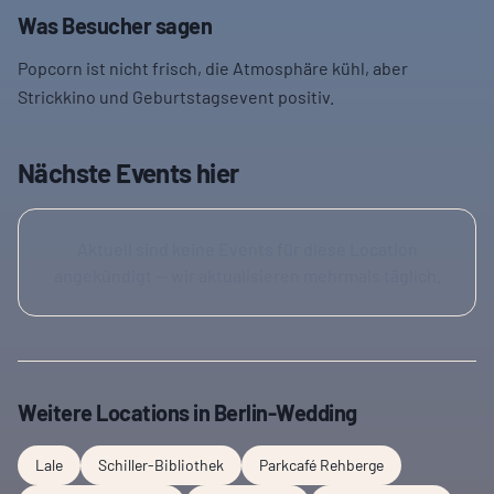
Was Besucher sagen
Popcorn ist nicht frisch, die Atmosphäre kühl, aber
Strickkino und Geburtstagsevent positiv.
Nächste Events hier
Aktuell sind keine Events für diese Location
angekündigt — wir aktualisieren mehrmals täglich.
Weitere Locations in
Berlin-Wedding
Lale
Schiller-Bibliothek
Parkcafé Rehberge