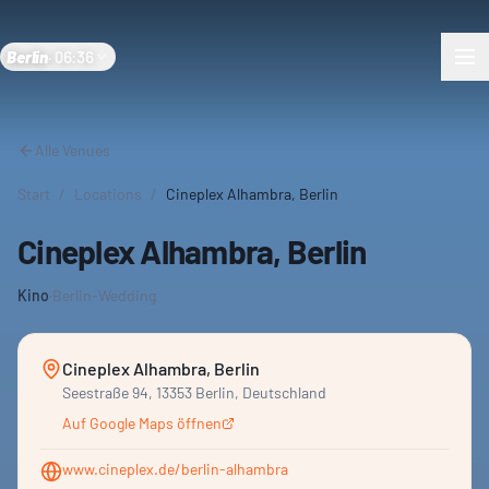
Berlin
·
06:36
Alle Venues
Start
/
Locations
/
Cineplex Alhambra, Berlin
Cineplex Alhambra, Berlin
Kino
·
Berlin-Wedding
Cineplex Alhambra, Berlin
Seestraße 94, 13353 Berlin, Deutschland
Auf Google Maps öffnen
www.cineplex.de/berlin-alhambra