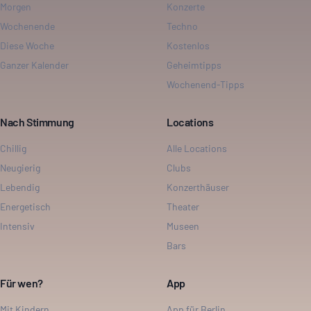
Morgen
Konzerte
Wochenende
Techno
Diese Woche
Kostenlos
Ganzer Kalender
Geheimtipps
Wochenend-Tipps
Nach Stimmung
Locations
Chillig
Alle Locations
Neugierig
Clubs
Lebendig
Konzerthäuser
Energetisch
Theater
Intensiv
Museen
Bars
Für wen?
App
Mit Kindern
App für Berlin