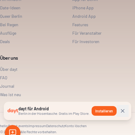
Date-Ideen
iPhone App
Queer Berlin
Android App
Bei Regen
Features
Ausflüge
Für Veranstalter
Deals
Für Investoren
Über uns
Über dayt
FAQ
Journal
Was ist neu
dayt für Android
Installieren
Berlin in der Hosentasche. Gratis im Play Store.
hello@dayt.events
Impressum
Datenschutz
Konto löschen
©
2026
dayt. Alle Rechte vorbehalten.